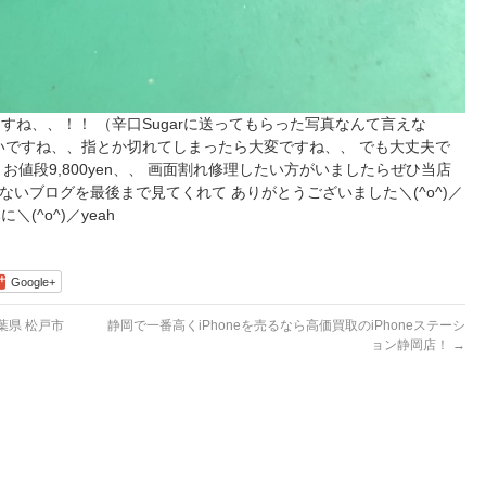
ね、、！！ （辛口Sugarに送ってもらった写真なんて言えな
いですね、、指とか切れてしまったら大変ですね、、 でも大丈夫で
お値段9,800yen、、 画面割れ修理したい方がいましたらぜひ当店
いブログを最後まで見てくれて ありがとうございました＼(^o^)／
(^o^)／yeah
Google+
千葉県 松戸市
静岡で一番高くiPhoneを売るなら高価買取のiPhoneステーシ
ョン静岡店！
→