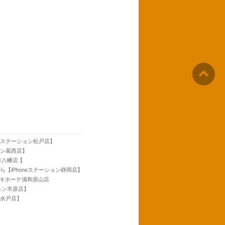
neステーション松戸店】
ョン葛西店】
本八幡店 】
ら【iPhoneステーション静岡店】
ンキホーテ浦和原山店
ション市原店】
ン水戸店】