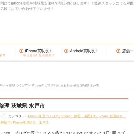
岡にてiphone修理を地域最安価格で即日対応致します！！熟練スタッフによる対
お気軽にお問い合わせ下さいませ！
iPhone買取表！
Android買取表！
店舗一
質!!
毎日更新!!最高価格!!
iPhone 修理 つくば市
»
iPhone7 ガラス割れ 画面割れ 修理 茨城県 水戸市
 修理 茨城県 水戸市
16日
カテゴリー :
iPhone 修理 つくば市
,
iPhone 修理 画面割れ
,
iPhone 画面割れ
理 鉾田市
,
iPhone修理紹介 水戸店
戸店です いや、ブログに浮上してるの私だけじゃないですか？ 1日1回はブ