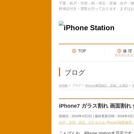
千葉・松戸・市原・柏・埼玉・茨城・水戸・静
料保証付き！買取も行っております。まずは
TOP
修 理
最安値!!高品
ブログ
HOME
»
ブログ
»
iPhone修理紹介 茨城 土浦店
»
iPhone7 ガラス割れ 画面割れ
投稿日 : 2018年4月2日
最終更新日時 : 2018年4月
水戸 大洗 日立 ひたちなか
,
iPhone7画面修
こんばんわ、iPhone station水