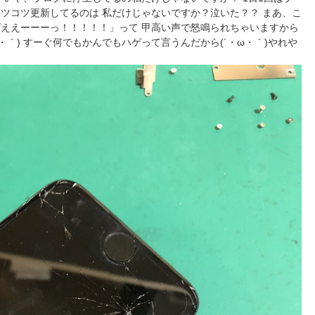
ツコツ更新してるのは 私だけじゃないですか？泣いた？？ まあ、こ
ええーーーっ！！！！！」って 甲高い声で怒鳴られちゃいますから
・ω・｀) すーぐ何でもかんでもハゲって言うんだから(´・ω・｀)やれや
！