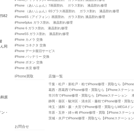
iPhone （あいふぉん）7画面割れ ガラス割れ 液晶割れ修理
iPhone （あいふぉん）6Sプラス画面割れ ガラス割れ 液晶割れ修理
582
iPhone6S（アイフォン）画面割れ ガラス割れ 液晶割れ修理
iPhone6plus ガラス割れ 液晶割れ修理
iPhone 6 ガラス割れ 液晶割れ修理
iPhone5S ガラス割れ 液晶割れ修理
iPhone カメラ 交換
階
iPhone コネクタ 交換
さん同
iPhone データ復旧サービス
iPhone バッテリー 交換
iPhone ボタン 交換
iPhone 水没 修理
iPhone買取
店舗一覧
千葉・松戸・新松戸・柏でiPhone修理・買取なら【iPho
葛西・西葛西でiPhone修理・買取なら【iPhoneステーシ
市川市でiPhone修理・買取なら【iPhoneステーション 
浦和原
静岡・葵区・駿河区・清水区・藤枝でiPhone修理・買取な
埼玉・浦和・蕨・大宮でiPhone修理・買取ならMEGAド
ドン・
市原・五井・姉ヶ崎 iPhone修理・買取【iPhoneステー
茨城・水戸でiPhone修理・買取なら【iPhoneステーショ
お問合せ