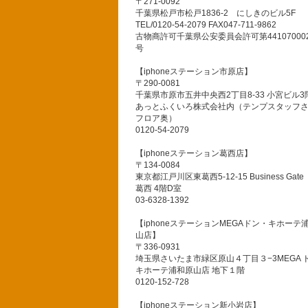
〒271-0092
千葉県松戸市松戸1836-2 にしきのビル5F
TEL/0120-54-2079 FAX047-711-9862
古物商許可千葉県公安委員会許可第441070002
号
【iphoneステーション市原店】
〒290-0081
千葉県市原市五井中央西2丁目8-33 小宮ビル3
あっとふくいろ株式会社内（テンプスタッフ
フロア奥）
0120-54-2079
【iphoneステーション葛西店】
〒134-0084
東京都江戸川区東葛西5-12-15 Business Gate
葛西 4階D室
03-6328-1392
【iphoneステーションMEGAドン・キホーテ
山店】
〒336-0931
埼玉県さいたま市緑区原山４丁目３−3MEGA 
キホーテ浦和原山店 地下１階
0120-152-728
【iphoneステーション新小岩店】