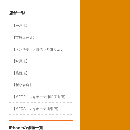
店舗一覧
【松戸店】
【市原五井店】
【ドンキホーテ静岡SBS通り店】
【水戸店】
【葛西店】
【新小岩店】
【MEGAドンキホーテ浦和原山店】
【MEGAドンキホーテ成東店】
iPhoneの修理一覧