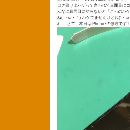
ログ書けよハゲって言われて真面目にコ
んなに真面目にやらないと「こっのハゲ
ね(´・ω・｀) ハゲてませんけどね(´
れ さて、本日はiPhone7の修理です