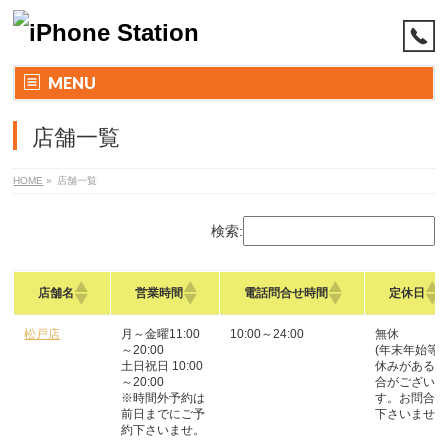
MENU
店舗一覧
HOME
»
店舗一覧
検索:
店舗名
営業時間
電話問合せ時間
定休日
松戸店
月～金曜11:00
10:00～24:00
無休
～20:00
(年末年始等
土日祝日 10:00
休みがある場
～20:00
合がございま
※時間外予約は
す。お問合せ
前日までにご予
下さいませ。
約下さいませ。