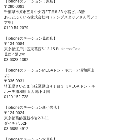
【iphoneステーション市原店】
〒290-0081
千葉県市原市五井中央西2丁目8-33 小宮ビル3階
あっとふくいろ株式会社内（テンプスタッフさん同フロ
ア奥）
0120-54-2079
【iphoneステーション葛西店】
〒134-0084
東京都江戸川区東葛西5-12-15 Business Gate
葛西 4階D室
03-6328-1392
【iphoneステーションMEGAドン・キホーテ浦和原山
店】
〒336-0931
埼玉県さいたま市緑区原山４丁目３−3MEGA ドン・キ
ホーテ浦和原山店 地下１階
0120-152-728
【iphoneステーション新小岩店】
〒124-0024
東京都葛飾区新小岩2-7-11
ダイチビル2F
03-6885-4912
【iphoneステーション水戸店】