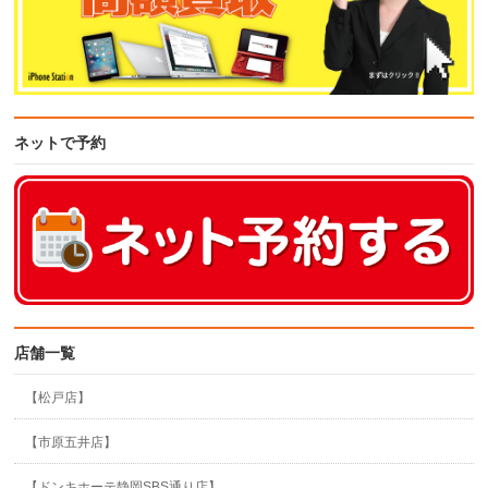
ネットで予約
店舗一覧
【松戸店】
【市原五井店】
【ドンキホーテ静岡SBS通り店】