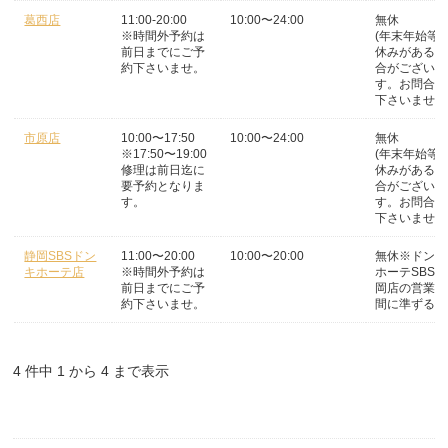
葛西店
11:00-20:00
10:00〜24:00
無休
※時間外予約は
(年末年始等
前日までにご予
休みがある場
約下さいませ。
合がございま
す。お問合せ
下さいませ。
市原店
10:00〜17:50
10:00〜24:00
無休
※17:50〜19:00
(年末年始等
修理は前日迄に
休みがある場
要予約となりま
合がございま
す。
す。お問合せ
下さいませ。
静岡SBSドン
11:00〜20:00
10:00〜20:00
無休※ドンキ
キホーテ店
※時間外予約は
ホーテSBS静
前日までにご予
岡店の営業時
約下さいませ。
間に準ずる
4 件中 1 から 4 まで表示