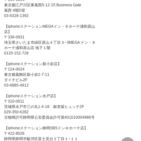
東京都江戸川区東葛西5-12-15 Business Gate
葛西 4階D室
03-6328-1392
【iphoneステーションMEGAドン・キホーテ浦和原山
店】
〒336-0931
埼玉県さいたま市緑区原山４丁目３−3MEGA ドン・キ
ホーテ浦和原山店 地下１階
0120-152-728
【iphoneステーション新小岩店】
〒124-0024
東京都葛飾区新小岩2-7-11
ダイチビル2F
03-6885-4912
【iphoneステーション水戸店】
〒310-0011
茨城県水戸市三の丸1-4-18 銀杏坂ヒュッテ2F
029-350-6282
古物商許可静岡県公安委員会許可第401010004986号
【iphoneステーション静岡SBSドンキホーテ店】
〒422-8026
静岡県静岡市駿河区富士見台２丁目１−１１