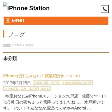
MENU
ブログ
HOME
»
ブログ
»
未分類
未分類
iPhoneだけじゃない！買取紹介(o・ω・o)
2017年2月25日
iPhone 買取 水戸市
iPhone買取紹介 水戸店
スマホ買取 高額 水戸店
未分類
毎度おなじみiPhoneステーション水戸店 佐藤です！(ヽ
´ω`) 昨日の夜ちょっと雪降ってましたね….. 水戸寒いで
す。 はい！そんななか最近はスマホやAndroi …