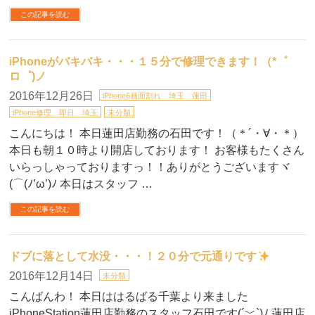
この記事を読む
iPhoneがバキバキ・・・１５分で修理できます！（*゜
ロ゜)ノ
2016年12月26日
iPhone6画面割れ 埼玉 蓮田
iPhone修理 即日 埼玉
未分類
こんにちは！ 本日蓮田店勤務の石田です！（＊´・∀・＊）
本日も朝１０時より開店しております！ お客様もたくさん
いらっしゃっておりますっ！！ありがとうございますヾ
(⌒(ﾉ’ω’)ﾉ 本日はスタッフ …
この記事を読む
ドブに落として水没・・・！２０分で元通りです
2016年12月14日
未分類
こんばんわ！ 本日ははるばる千葉より来ました
iPhoneStation蓮田店勤務のスタッフ石田です(´﹀`)ﾉ 蓮田店