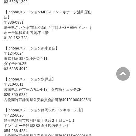
03-6328-1392
【iphoneステーションMEGAドン・キホーテ浦和原山
店】
〒336-0931
埼玉県さいたま市緑区原山４丁目３−3MEGA ドン・キ
ホーテ浦和原山店 地下１階
0120-152-728
【iphoneステーション新小岩店】
〒124-0024
東京都葛飾区新小岩2-7-11
ダイチビル2F
03-6885-4912
【iphoneステーション水戸店】
〒310-0011
茨城県水戸市三の丸1-4-18 銀杏坂ヒュッテ2F
029-350-6282
古物商許可静岡県公安委員会許可第401010004986号
【iphoneステーション静岡SBSドンキホーテ店】
〒422-8026
静岡県静岡市駿河区富士見台２丁目１−１１
ドンキホーテ静岡SBS通り店内テナント
054-266-4234