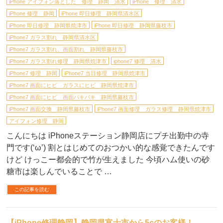
iPhone アイフォン落とした 修理 静岡 清水
iPhone 修理 清水
iPhone 修理 静岡
iPhone 即日修理 静岡県清水区
iPhone 即日修理 静岡県焼津市
iPhone 即日修理 静岡県藤枝市
iPhone7 ガラス割れ 静岡県清水区
iPhone7 ガラス割れ、画面割れ 静岡県藤枝市
iPhone7 ガラス割れ修理 静岡県焼津市
iphone7 修理 清水
iPhone7 修理 静岡
iPhone7 当日修理 静岡県焼津市
iPhone7 画面にヒビ ガラスにヒビ 静岡県焼津市
iPhone7 画面にヒビ 画面バキバキ 静岡県藤枝市
iPhone7 画面交換 静岡県藤枝市
iPhone7 画面修理 ガラス修理 静岡県焼津市
アイフォン修理 静岡
こんにちは iPhoneステーション静岡店にプチ出勤中の寺
門です(‘ω’) 割とはじめてのおつかい的な感覚できたんです
けど けっこー都会的で竹が生えました 今頃ハム使いの砂
糖市は楽しんでいることで …
この記事を読む
【iPhone修理静岡】静岡県富士市から5cのお客様！