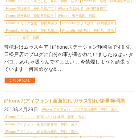
iPhone アイフォン落とした 修理 静岡 清水
iPhone 即日修理 静岡県清水区
iPhone 即日修理 静岡県焼津市
iPhone 即日修理 静岡県藤枝市
iPhone 即日修理 静岡県静岡市
iPhone 当日修理 静岡
iPhone6s ガラス交換 静岡県清水
iPhone6s ガラス割れ 静岡県清水
iPhone6s 画面にヒビ 静岡県清水
iPhone6s 画面割れ 静岡県 清水
アイフォン修理 静岡
皆様おはムゥスキア‼︎ iPhoneステーション静岡店です‼︎ 先
日松戸店のブログに自分の事が書かれていましたねはい タ
バコ….めちゃ吸うんですよはい… 今禁煙しようと頑張っ
ています 何回めかな& …
この記事を読む
iPhone7(アイフォン) 画面割れ ガラス割れ 修理 静岡県
2018年4月29日
iPhone アイフォン ガラス割れ修理 静岡 清水
iPhone アイフォン 画面バキバキ修理 静岡 清水
iPhone アイフォン 画面交換修理 静岡 清水
iPhone アイフォン 画面割れ修理 静岡 清水