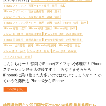
2018年2月11日
iPhone アイフォン ガラス割れ修理 静岡 清水
iPhone アイフォン 画面バキバキ修理 静岡 清水
iPhone アイフォン 画面交換修理 静岡 清水
iPhone アイフォン 画面割れ修理 静岡 清水
iPhone アイフォン落とした 修理 静岡 清水
iPhone 修理 清水
iPhone 修理 焼津
iPhone 修理 藤枝
iPhone 修理 静岡
iPhone 即日修理 静岡県清水区
iPhone 即日修理 静岡県焼津市
iPhone 即日修理 静岡県藤枝市
iPhone 即日修理 静岡県静岡市
iPhone 当日修理 静岡
iPhone8修理静岡
iPhone修理 富士
iPhone修理 浜松
iPhone修理 静岡
iPhone修理 静岡県
アイフォン修理 静岡
こんにちはー！ 静岡でiPhone(アイフォン)修理店！iPhone
ステーション静岡店佐藤です！！ みなさまそろそろ
iPhone8に乗り換えた方多いのではないでしょうか？？ か
くいう佐藤氏もiPhoneXからiPhone …
この記事を読む
静岡県静岡市で即日即対応のiPhone修理,携帯修理なら