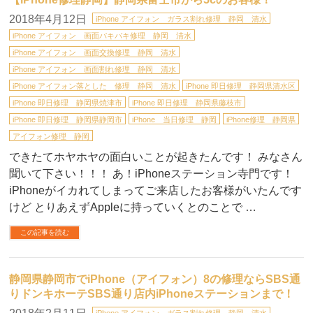
2018年4月12日
iPhone アイフォン ガラス割れ修理 静岡 清水
iPhone アイフォン 画面バキバキ修理 静岡 清水
iPhone アイフォン 画面交換修理 静岡 清水
iPhone アイフォン 画面割れ修理 静岡 清水
iPhone アイフォン落とした 修理 静岡 清水
iPhone 即日修理 静岡県清水区
iPhone 即日修理 静岡県焼津市
iPhone 即日修理 静岡県藤枝市
iPhone 即日修理 静岡県静岡市
iPhone 当日修理 静岡
iPhone修理 静岡県
アイフォン修理 静岡
できたてホヤホヤの面白いことが起きたんです！ みなさん
聞いて下さい！！！ あ！iPhoneステーション寺門です！
iPhoneがイカれてしまってご来店したお客様がいたんです
けど とりあえずAppleに持っていくとのことで …
この記事を読む
静岡県静岡市でiPhone（アイフォン）8の修理ならSBS通
りドンキホーテSBS通り店内iPhoneステーションまで！