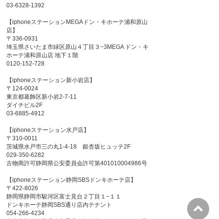
03-6328-1392
【iphoneステーションMEGAドン・キホーテ浦和原山
店】
〒336-0931
埼玉県さいたま市緑区原山４丁目３−3MEGA ドン・キ
ホーテ浦和原山店 地下１階
0120-152-728
【iphoneステーション新小岩店】
〒124-0024
東京都葛飾区新小岩2-7-11
ダイチビル2F
03-6885-4912
【iphoneステーション水戸店】
〒310-0011
茨城県水戸市三の丸1-4-18 銀杏坂ヒュッテ2F
029-350-6282
古物商許可静岡県公安委員会許可第401010004986号
【iphoneステーション静岡SBSドンキホーテ店】
〒422-8026
静岡県静岡市駿河区富士見台２丁目１−１１
ドンキホーテ静岡SBS通り店内テナント
054-266-4234