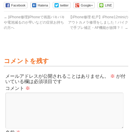
Facebook
Hatena
twitter
Google+
LINE
←
[iPhone修理]iPhoneで画面バキバキ
【iPhone修理 松戸】iPhone12miniの
や電池減るのが早いなどの症状お持ち
アウトカメラ修理をしました！バイク
の方へ
で手ブレ補正・AF機能が故障？！
→
コメントを残す
メールアドレスが公開されることはありません。
※
が付
いている欄は必須項目です
コメント
※