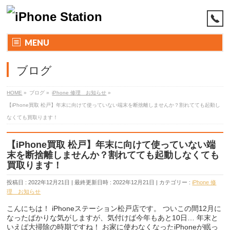
MENU
ブログ
HOME
»
ブログ
»
iPhone 修理 お知らせ
»
【iPhone買取 松戸】年末に向けて使っていない端末を断捨離しませんか？割れてても起動し
なくても買取ります！
【iPhone買取 松戸】年末に向けて使っていない端
末を断捨離しませんか？割れてても起動しなくても
買取ります！
投稿日 : 2022年12月21日
最終更新日時 : 2022年12月21日
カテゴリー :
iPhone 修
理 お知らせ
こんにちは！ iPhoneステーション松戸店です。 ついこの間12月に
なったばかりな気がしますが、気付けば今年もあと10日… 年末と
いえば大掃除の時期ですね！ お家に使わなくなったiPhoneが眠っ