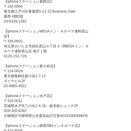
【iphoneステーション葛西店】
〒134-0084
東京都江戸川区東葛西5-12-15 Business Gate
葛西 4階D室
03-6328-1392
【iphoneステーションMEGAドン・キホーテ浦和原山
店】
〒336-0931
埼玉県さいたま市緑区原山４丁目３−3MEGA ドン・キ
ホーテ浦和原山店 地下１階
0120-152-728
【iphoneステーション新小岩店】
〒124-0024
東京都葛飾区新小岩2-7-11
ダイチビル2F
03-6885-4912
【iphoneステーション水戸店】
〒310-0011
茨城県水戸市三の丸1-4-18 銀杏坂ヒュッテ2F
029-350-6282
古物商許可静岡県公安委員会許可第401010004986号
【iphoneステーション静岡SBSドンキホーテ店】
〒422-8026