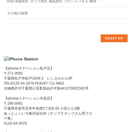
iPad 画面割れ ガラス割れ 液晶割れ フロントパネル 修理
その他の故障
PAGETOP
【iphoneステーション松戸店】
〒271-0092
千葉県松戸市松戸1836-2 にしきのビル5F
TEL/0120-54-2079 FAX047-711-9862
古物商許可千葉県公安委員会許可第441070002582号
【iphoneステーション市原店】
〒290-0081
千葉県市原市五井中央西2丁目8-33 小宮ビル3階
あっとふくいろ株式会社内（テンプスタッフさん同フロ
ア奥）
0120-54-2079