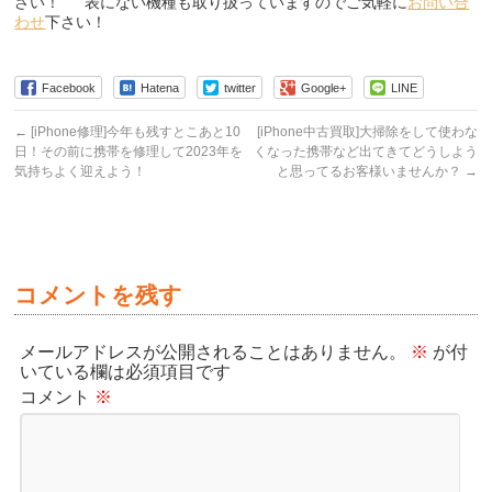
さい！ 表にない機種も取り扱っていますのでご気軽に
お問い合
わせ
下さい！
Facebook
Hatena
twitter
Google+
LINE
←
[iPhone修理]今年も残すとこあと10
[iPhone中古買取]大掃除をして使わな
日！その前に携帯を修理して2023年を
くなった携帯など出てきてどうしよう
気持ちよく迎えよう！
と思ってるお客様いませんか？
→
コメントを残す
メールアドレスが公開されることはありません。
※
が付
いている欄は必須項目です
コメント
※