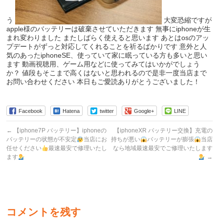
う
大変恐縮ですが
apple様のバッテリーは破棄させていただきます 無事にiphoneが生
まれ変わりました またしばらく使えると思います あとはosのアッ
プデートがずっと対応してくれることを祈るばかりです 意外と人
気のあったiphoneSE、使っていて家に眠っている方も多いと思い
ます 動画視聴用、ゲーム用などに使ってみてはいかがでしょう
か？ 値段もそこまで高くはないと思われるので是非一度当店まで
お問い合わせください 本日もご愛読ありがとうございました！
Facebook
Hatena
twitter
Google+
LINE
←
【iphone7P バッテリー】iphoneの
【iphoneXR バッテリー交換】充電の
バッテリーの状態が不安定
当店にお
持ちが悪い
バッテリーが膨張
当店
任せください
最速最安で修理いたし
なら地域最速最安でご修理いたします
ます
→
コメントを残す