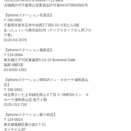
TEL/0120-54-2079 FAX047-711-9862
古物商許可千葉県公安委員会許可第441070002582号
【iphoneステーション市原店】
〒290-0081
千葉県市原市五井中央西2丁目8-33 小宮ビル3階
あっとふくいろ株式会社内（テンプスタッフさん同フロ
ア奥）
0120-54-2079
【iphoneステーション葛西店】
〒134-0084
東京都江戸川区東葛西5-12-15 Business Gate
葛西 4階D室
03-6328-1392
【iphoneステーションMEGAドン・キホーテ浦和原山
店】
〒336-0931
埼玉県さいたま市緑区原山４丁目３−3MEGA ドン・キ
ホーテ浦和原山店 地下１階
0120-152-728
【iphoneステーション新小岩店】
〒124-0024
東京都葛飾区新小岩2-7-11
ダイチビル2F