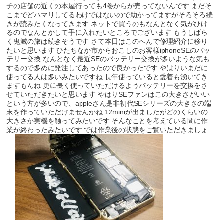
チの店舗の近くの本屋行っても4巻からが売ってないんです まだそ
こまでどハマリしてるわけではないので助かってますがそろそろ続
きが読みたくなってきます ネットで買うのもなんとなく気がひけ
るのでなんとかして手に入れたいところでございます もうしばら
く鬼滅の旅は続きそうです さて本日はこのへんで修理紹介に移り
たいと思います ひたちなか市からおこしのお客様iphoneSEのバッ
テリー交換 なんとなく最近SEのバッテリー交換が多いような気も
するので多めに発注してあったので良かったです やはりいまだに
使ってる人は多いみたいですね 長年使っていると愛着も湧いてき
ますもんね 更に長く使っていただけるようバッテリーを交換をさ
せていただきたいと思います やはりSEファンはこの大きさがいい
という方が多いので、appleさん是非初代SEシリーズの大きさの端
末を作っていただけませんかね 12miniが出ましたがどのくらいの
大きさか実機を触ってみたいです そんなことを考えている間に作
業が終わったみたいです では作業後の状態をご覧いただきましょ