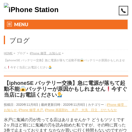
MENU
ブログ
HOME
»
ブログ
»
iPhone 修理 お知らせ
»
【iphoneSE バッテリー交換】急に電源が落ちて起動不能
バッテリーが原因かもしれませ
ん
今すぐ当店にお電話ください
【iphoneSE バッテリー交換】急に電源が落ちて起
動不能
バッテリーが原因かもしれません
今すぐ
当店にお電話ください
投稿日 : 2020年11月8日
最終更新日時 : 2020年11月8日
カテゴリー :
iPhone 修理
お知らせ
,
iPhone 修理 水戸
,
iPhone 画面割れ 水戸 大洗 日立 ひたちなか
水戸に鬼滅の刃が売ってる店はありませんか？ どうもツツミです
2ヶ月ほど前にに鬼滅の刃を読み始めた私ですが、その時に買った
3巻で止まっております なかなか買いに行く時間もないのですがウ