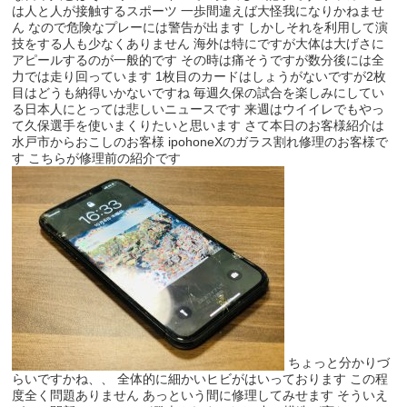
は人と人が接触するスポーツ 一歩間違えば大怪我になりかねませ
ん なので危険なプレーには警告が出ます しかしそれを利用して演
技をする人も少なくありません 海外は特にですが大体は大げさに
アピールするのが一般的です その時は痛そうですが数分後には全
力では走り回っています 1枚目のカードはしょうがないですが2枚
目はどうも納得いかないですね 毎週久保の試合を楽しみにしてい
る日本人にとっては悲しいニュースです 来週はウイイレでもやっ
て久保選手を使いまくりたいと思います さて本日のお客様紹介は
水戸市からおこしのお客様 ipohoneXのガラス割れ修理のお客様で
す こちらが修理前の紹介です
ちょっと分かりづ
らいですかね、、 全体的に細かいヒビがはいっております この程
度全く問題ありません あっという間に修理してみせます そういえ