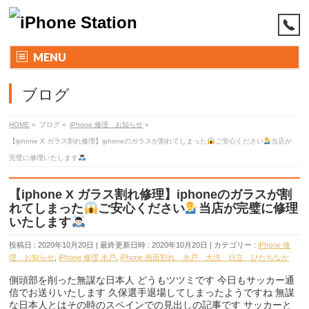
MENU
ブログ
HOME
»
ブログ
»
iPhone 修理 お知らせ
»
【iphone X ガラス割れ修理】iphoneのガラスが割れてしまった
ご安心ください
当店が
完璧に修理いたします
【iphone X ガラス割れ修理】iphoneのガラスが割
れてしまった
ご安心ください
当店が完璧に修理
いたします
投稿日 : 2020年10月20日
最終更新日時 : 2020年10月20日
カテゴリー :
iPhone 修
理 お知らせ
,
iPhone 修理 水戸
,
iPhone 画面割れ 水戸 大洗 日立 ひたちなか
側頭部を削った無謀な日本人 どうもツツミです 今日もサッカー通
信でお送りいたします 久保選手退場してしまったようですね 無謀
な日本人とはその時のスペインでの見出しの記事です サッカーと