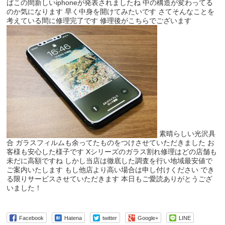
ばこの間新しいiphoneが発表されましたね 中の構造が変わってる
のか気になります 早く中身を開けてみたいです さてそんなことを
考えている間に修理完了です 修理後がこちらでございます
素晴らしい光沢具
合 ガラスフィルムも余ってたものをつけさせていただきました お
客様も安心した様子です Xシリーズのガラス割れ修理はどの店舗も
未だに高額ですね しかし当店は徹底した調査を行い地域最安値で
ご案内いたします もし他店より高い場合は申し付けください でき
る限りサービスさせていただきます 本日もご愛読ありがとうござ
いました！
Facebook
Hatena
twitter
Google+
LINE