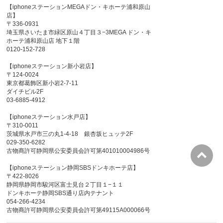
【iphoneステーションMEGAドン・キホーテ浦和原山
店】
〒336-0931
埼玉県さいたま市緑区原山４丁目３−3MEGA ドン・キ
ホーテ浦和原山店 地下１階
0120-152-728
【iphoneステーション新小岩店】
〒124-0024
東京都葛飾区新小岩2-7-11
ダイチビル2F
03-6885-4912
【iphoneステーション水戸店】
〒310-0011
茨城県水戸市三の丸1-4-18 銀杏坂ヒュッテ2F
029-350-6282
古物商許可静岡県公安委員会許可第401010004986号
【iphoneステーション静岡SBSドンキホーテ店】
〒422-8026
静岡県静岡市駿河区富士見台２丁目１−１１
ドンキホーテ静岡SBS通り店内テナント
054-266-4234
古物商許可静岡県公安委員会許可第49115A000066号