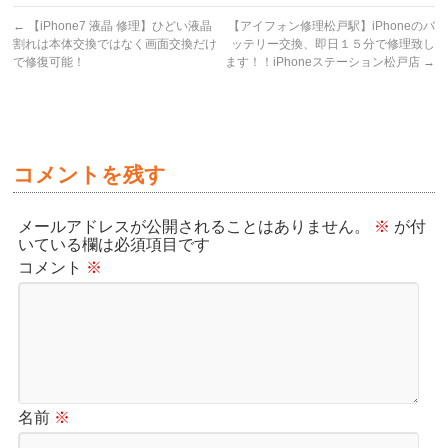
←
【iPhone7 液晶 修理】ひどい液晶
【アイフォン修理松戸駅】iPhoneのバ
割れは本体交換ではなく画面交換だけ
ッテリー交換、即日１５分で修理致し
で修復可能！
ます！！iPhoneステーション松戸店
→
コメントを残す
メールアドレスが公開されることはありません。
※
が付
いている欄は必須項目です
コメント
※
名前
※