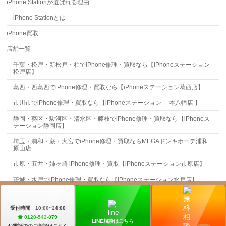
iPhone Stationが選ばれる理由
iPhone Stationとは
iPhone買取
店舗一覧
千葉・松戸・新松戸・柏でiPhone修理・買取なら【iPhoneステーション
松戸店】
葛西・西葛西でiPhone修理・買取なら【iPhoneステーション葛西店】
市川市でiPhone修理・買取なら【iPhoneステーション 本八幡店 】
静岡・葵区・駿河区・清水区・藤枝でiPhone修理・買取なら【iPhoneス
テーション静岡店】
埼玉・浦和・蕨・大宮でiPhone修理・買取ならMEGAドンキホーテ浦和
原山店
市原・五井・姉ヶ崎 iPhone修理・買取【iPhoneステーション市原店】
茨城・水戸でiPhone修理・買取なら【iPhoneステーション水戸店】
お問合せ
受付時間 10:00~24:00
☎︎ 0120-542-079
LINE相談はこちら
Copyright ©
iPhone Station
All Rights Reserved.