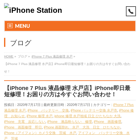
MENU
ブログ
HOME
»
ブログ
»
iPhone 7 Plus 液晶修理 水戸
»
【iPhone 7 Plus 液晶修理 水戸店】iPhone即日最短修理！お困りの方は今すぐお問い合わ
せ！
【iPhone 7 Plus 液晶修理 水戸店】iPhone即日最
短修理！お困りの方は今すぐお問い合わせ！
投稿日 : 2020年7月17日
最終更新日時 : 2020年7月17日
カテゴリー :
iPhone 7 Plus
液晶修理 水戸
,
iPhone バッテリー 交換
,
iPhone バッテリー交換 水戸市
,
iPhone 修
理 お知らせ
,
iPhone 修理 水戸
,
iphone 修理 水戸地域 日立 ひたちなか 大洗
,
iPhone 充電 反応しない
,
iPhone 液晶映らない 修理
,
iPhone 画面修理
,
iPhone 画面修理 即日
,
iPhone 画面割れ 水戸 大洗 日立 ひたちなか
,
iPhone（アイフォン）カメラ交換 茨城 水戸
,
アイフォン バッテリー交換 水
戸 茨城