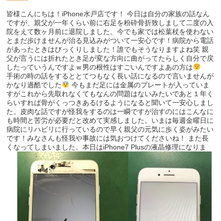
皆様こんにちは！iPhone水戸店です！ 今日は自分の家族の話なん
ですが、親父が一年くらい前に右足を粉砕骨折致しまして二度の入
院をえて数ヶ月前に退院しました。今でも家では松葉杖を使わない
とまだ歩けませんが治る見込みがついて一安心です！病院から電話
があったときはびっくりしました！誰でもそうなりますよね笑 親
父が言うには折れたとき足が変な方向に曲がってたらしく自分で戻
したっていうんですよｗ男の根性はすごいんですよあの方は
手術の時の話をするととてつもなく長い話になるので言いませんが
かなり過酷でした
今もまだ足には金属のプレートが入っていま
すがこれから先取れなくてもなんの問題はないみたいであと１年く
らいすれば骨がくっつきあるけるようになると聞いて一安心しまし
た。皮肉な話ですが怪我をするのは一瞬ですが治すのにはこんなに
も時間と苦労が必要だと改めて実感しました。いまは毎週金曜日に
病院にリハビリに行っているので早く親父の元気に歩く姿がみたい
です！みなさんも怪我や事故には気おつけてくださいね！ また長
くなってしまいました。本日はiPhone7 Plusの液晶修理になりま