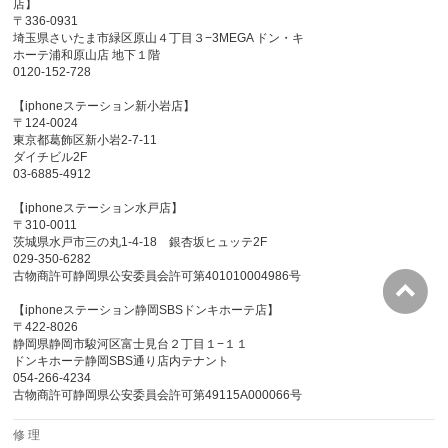
店】
〒336-0931
埼玉県さいたま市緑区原山４丁目３−3MEGA ドン・キ
ホーテ浦和原山店 地下１階
0120-152-728
【iphoneステーション新小岩店】
〒124-0024
東京都葛飾区新小岩2-7-11
ダイチビル2F
03-6885-4912
【iphoneステーション水戸店】
〒310-0011
茨城県水戸市三の丸1-4-18 銀杏坂ヒュッテ2F
029-350-6282
古物商許可静岡県公安委員会許可第401010004986号
【iphoneステーション静岡SBSドンキホーテ店】
〒422-8026
静岡県静岡市駿河区富士見台２丁目１−１１
ドンキホーテ静岡SBS通り店内テナント
054-266-4234
古物商許可静岡県公安委員会許可第49115A000066号
修 理