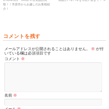
iPhoneSE2 64GB 中古美品お買
画面がバキバキなら松戸店まで！
→
取！！市原市からお越しのお客様紹
介！
コメントを残す
メールアドレスが公開されることはありません。
※
が付
いている欄は必須項目です
コメント
※
名前
※
メール
※