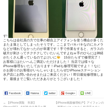
す!
こちらは会社員の方で仕事の都合上アイフォンを使う機会が多くた
またま落としてしまったそうです。ここまでバキバキなのにカメラ
などが壊れてなかったのが幸運です！手で作業をすると、ガラスの
破片が刺さってチクチクしていたいんですよねｗ手のひらには神経
がたくさん通っているのでよけいに
15分たらずで修理完了！
お客様にはたいへんご満足いただけました！ 当店では様々な
iPhone修理をいたしております！iPadも修理可能ですよ！！なに
かお困りのお客様がいらしゃいましたらぜひiPhoneステーション
水戸店にお問い合わせまたはご来店ください！即日最短修理致しま
す。最後までご覧いただきありがとうございました！
Facebook
Hatena
twitter
Google+
LINE
←
【iPhone買取 市原】
【iPhone画面修理松戸】アイフォンの