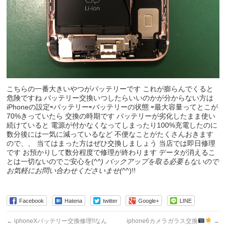
こちらの一番大きいやつがバッテリーです これが膨らんでくると
危険ですね バッテリー交換いつしたらいいのかが分からない方は
iPhoneの設定⇨バッテリー⇨バッテリーの状態 ⇨最大容量ってとこが
70%きっていたら 交換の時期です バッテリーが劣化したまま使い
続けていると 電源が付かなくなってしまったり100%充電したのに
数分後には一気に減っているなど 不便なことがたくさんおきます
ので、、 当てはまった方はぜひ交換しましょう 当店では即日修理
です お預かりして数分程度で修理が終わります データが消えるこ
とは一切ないのでご安心を(^
^) バックアップを取る必要もないので
お気軽にお問い合わせくださいませ(^
^)!!
Facebook
Hatena
twitter
Google+
LINE
←
iphoneXバッテリー交換修理!!なん
iphone6カメラガラス交換
→