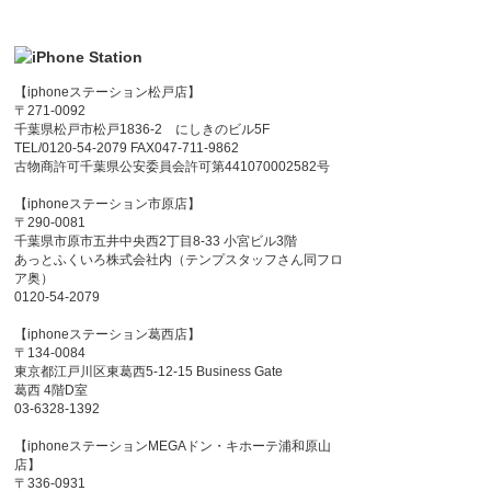
【iphoneステーション松戸店】
〒271-0092
千葉県松戸市松戸1836-2 にしきのビル5F
TEL/0120-54-2079 FAX047-711-9862
古物商許可千葉県公安委員会許可第441070002582号
【iphoneステーション市原店】
〒290-0081
千葉県市原市五井中央西2丁目8-33 小宮ビル3階
あっとふくいろ株式会社内（テンプスタッフさん同フロ
ア奥）
0120-54-2079
【iphoneステーション葛西店】
〒134-0084
東京都江戸川区東葛西5-12-15 Business Gate
葛西 4階D室
03-6328-1392
【iphoneステーションMEGAドン・キホーテ浦和原山
店】
〒336-0931