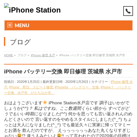
MENU
ブログ
HOME
»
ブログ
»
iPhone 修理 水戸
»
iPhone バッテリー交換 即日修理 茨城県 水戸市
iPhone バッテリー交換 即日修理 茨城県 水戸市
投稿日 : 2020年1月25日
最終更新日時 : 2020年1月26日
カテゴリー :
iPhone 修理 水
戸
,
iPhone 即日 スピード修理
,
iPhone6s バッテリー 交換
,
iPhone７ バッテリ
ー交換 水戸市 ひたちなか市
おはようございます
iPhone Station水戸店です 調子はいかがで
しょうか(^
^)？ 私はですね、ここ数週間くらい前から すべてがど
うでもいい時期になりました(^
^) 何かを思っても言い返されんのめ
んどくさいので 言い返すのをやめるスタイルにしました(^_^) ちょ
っとは大人になりました(^_^) でも最近久々に実家に帰ってマミー
とお酒を 飲んだのですが、 えっっっっっっあなた丸くなりすぎじ
ゃない
!? 違う人みたいよ
!! って言われたので2020年の目標は