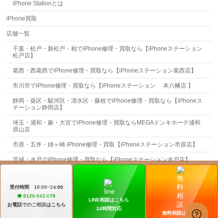
iPhone Stationとは
iPhone買取
店舗一覧
千葉・松戸・新松戸・柏でiPhone修理・買取なら【iPhoneステーション
松戸店】
葛西・西葛西でiPhone修理・買取なら【iPhoneステーション葛西店】
市川市でiPhone修理・買取なら【iPhoneステーション 本八幡店 】
静岡・葵区・駿河区・清水区・藤枝でiPhone修理・買取なら【iPhoneス
テーション静岡店】
埼玉・浦和・蕨・大宮でiPhone修理・買取ならMEGAドンキホーテ浦和
原山店
市原・五井・姉ヶ崎 iPhone修理・買取【iPhoneステーション市原店】
茨城・水戸でiPhone修理・買取なら【iPhoneステーション水戸店】
お問合せ
受付時間 10:00~24:00
☎︎ 0120-542-079
LINE相談はこちら
Copyright ©
iPhone Station
All Rights Reserved.
お電話でのご相談はこちら
24時間対応
Powered by
WordPress
&
BizVektor Theme
by
Vektor,Inc.
technology.
無料相談はこちら