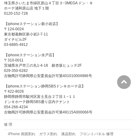
埼玉県さいたま市緑区原山４丁目３−3MEGA ドン・キ
ホーテ浦和原山店 地下１階
0120-152-728
【iphoneステーション新小岩店】
〒124-0024
東京都葛飾区新小岩2-7-11
ダイチビル2F
03-6885-4912
【iphoneステーション水戸店】
〒310-0011
茨城県水戸市三の丸1-4-18 銀杏坂ヒュッテ2F
029-350-6282
古物商許可静岡県公安委員会許可第401010004986号
【iphoneステーション静岡SBSドンキホーテ店】
〒422-8026
静岡県静岡市駿河区富士見台２丁目１−１１
ドンキホーテ静岡SBS通り店内テナント
054-266-4234
古物商許可静岡県公安委員会許可第49115A000066号
修 理
iPhone 画面割れ ガラス割れ 液晶割れ フロントパネル 修理