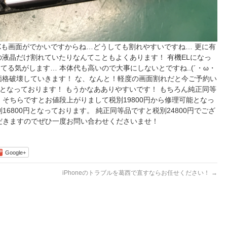
neXも画面がでかいですからね…どうしても割れやすいですね… 更に有
の液晶だけ割れていたりなんてこともよくあります！ 有機ELになっ
る気がします… 本体代も高いので大事にしないとですね..(´・ω・
で価格破壊していきます！ な、なんと！軽度の画面割れだと今ご予約い
能となっております！ もうかなあありやすいです！ もちろん純正同等
 そちらですとお値段上がりまして税別19800円から修理可能となっ
6800円となっております。 純正同等品ですと税別24800円でござ
だきますのでぜひ一度お問い合わせくださいませ！
Google+
iPhoneのトラブルを葛西で直すならお任せください！
→