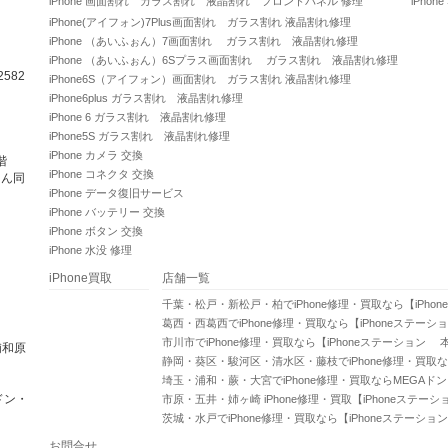
iPhone 画面割れ ガラス割れ 液晶割れ フロントパネル 修理
iPhone
iPhone(アイフォン)7Plus画面割れ ガラス割れ 液晶割れ修理
iPhone （あいふぉん）7画面割れ ガラス割れ 液晶割れ修理
iPhone （あいふぉん）6Sプラス画面割れ ガラス割れ 液晶割れ修理
582
iPhone6S（アイフォン）画面割れ ガラス割れ 液晶割れ修理
iPhone6plus ガラス割れ 液晶割れ修理
iPhone 6 ガラス割れ 液晶割れ修理
iPhone5S ガラス割れ 液晶割れ修理
iPhone カメラ 交換
階
iPhone コネクタ 交換
さん同
iPhone データ復旧サービス
iPhone バッテリー 交換
iPhone ボタン 交換
iPhone 水没 修理
iPhone買取
店舗一覧
千葉・松戸・新松戸・柏でiPhone修理・買取なら【iPho
葛西・西葛西でiPhone修理・買取なら【iPhoneステーシ
市川市でiPhone修理・買取なら【iPhoneステーション 
浦和原
静岡・葵区・駿河区・清水区・藤枝でiPhone修理・買取な
埼玉・浦和・蕨・大宮でiPhone修理・買取ならMEGAド
ドン・
市原・五井・姉ヶ崎 iPhone修理・買取【iPhoneステー
茨城・水戸でiPhone修理・買取なら【iPhoneステーショ
お問合せ