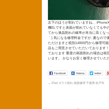
左下のほうが割れていますね… iPho
機ELですと表面が割れていなくても中
てから液晶割れの確率が本当に高くなって
｀) 気になる修理料金ですが..夏なの
ただけますと税別14800円から修理可
品もご用意させていただいております！
ております 重度の画面割れの場合は税別1
います。 かなりお安く修理させていた
Facebook
Hatena
twitter
←
iPad ガラス割れ 画面修理 千葉県 松戸市