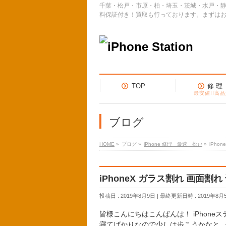
千葉・松戸・市原・柏・埼玉・茨城・水戸・静
料保証付き！買取も行っております。まずは
TOP
修 理
最安値!!高品
ブログ
HOME
»
ブログ
»
iPhone 修理 最速 松戸
»
iPho
iPhoneX ガラス割れ 画面割れ
投稿日 : 2019年8月9日
最終更新日時 : 2019年8月
皆様こんにちはこんばんは！ iPhone
寝てばかりなので少しは歩こうかなと.