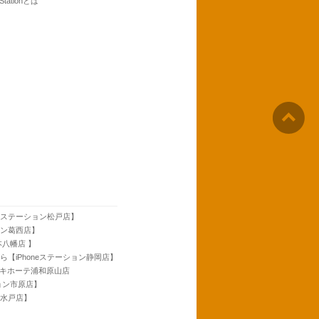
 Stationとは
neステーション松戸店】
ョン葛西店】
本八幡店 】
ら【iPhoneステーション静岡店】
ンキホーテ浦和原山店
ション市原店】
ン水戸店】