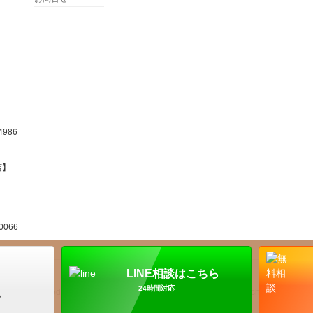
F
986
店】
066
LINE相談はこちら
Copyright ©
iPhone Station
All Rights Reserved.
24時間対応
Powered by
WordPress
&
BizVektor Theme
by
Vektor,Inc.
technology.
ら