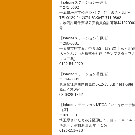
【iphoneステーション松戸店】
〒271-0092
千葉県松戸市松戸1836-2 にしきのビル5F
TEL/0120-54-2079 FAX047-711-9862
古物商許可千葉県公安委員会許可第441070002
号
【iphoneステーション市原店】
〒290-0081
千葉県市原市五井中央西2丁目8-33 小宮ビル3
あっとふくいろ株式会社内（テンプスタッフ
フロア奥）
0120-54-2079
【iphoneステーション葛西店】
〒134-0084
東京都江戸川区東葛西5-12-15 Business Gate
葛西 4階D室
03-6328-1392
【iphoneステーションMEGAドン・キホーテ
山店】
〒336-0931
埼玉県さいたま市緑区原山４丁目３−3MEGA 
キホーテ浦和原山店 地下１階
0120-152-728