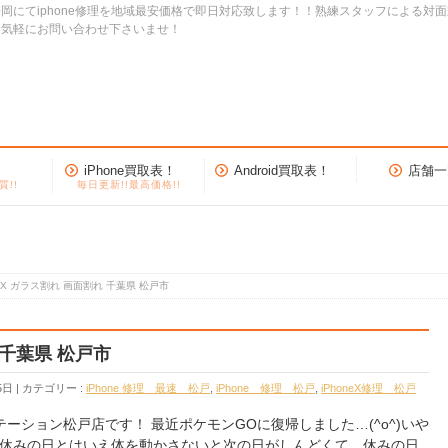
岡にてiphone修理を地域最安価格で即日対応致します！！熟練スタッフによる対
お気軽にお問い合わせ下さいませ！
iPhone買取表！
Android買取表！
店舗一
質!!
毎日更新!!最高価格!!
neX ガラス割れ 画面割れ 千葉県 松戸市
 千葉県 松戸市
5日
カテゴリー :
iPhone 修理 最速 松戸
,
iPhone 修理 松戸
,
iPhoneX修理 松戸
ステーション松戸店です！ 最近ポケモンGOに復帰しました…(^o^)いや
. 休みの日とはいえ体を動かさないと次の日がしんどくて…休みの日