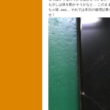
も少しは体を動かそうかなと… このま
ちゃ寝..aaa… それでは本日の修理
せ！