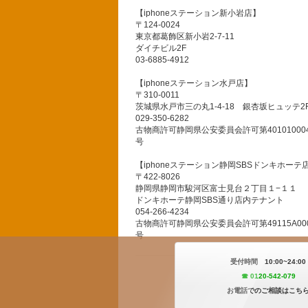
【iphoneステーション新小岩店】
〒124-0024
東京都葛飾区新小岩2-7-11
ダイチビル2F
03-6885-4912
【iphoneステーション水戸店】
〒310-0011
茨城県水戸市三の丸1-4-18 銀杏坂ヒュッテ2
029-350-6282
古物商許可静岡県公安委員会許可第401010004
号
【iphoneステーション静岡SBSドンキホーテ
〒422-8026
静岡県静岡市駿河区富士見台２丁目１−１１
ドンキホーテ静岡SBS通り店内テナント
054-266-4234
古物商許可静岡県公安委員会許可第49115A000
号
受付時間 10:00~24:00
☎︎ 0120-542-079
お電話でのご相談はこち