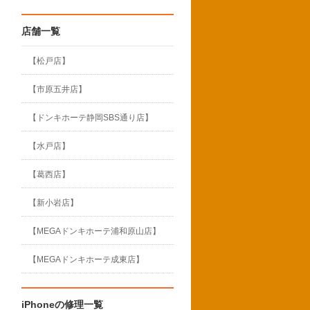
店舗一覧
【松戸店】
【市原五井店】
【ドンキホーテ静岡SBS通り店】
【水戸店】
【葛西店】
【新小岩店】
【MEGAドンキホーテ浦和原山店】
【MEGAドンキホーテ成東店】
iPhoneの修理一覧