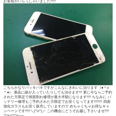
お客様がいらっしゃいました!!!!!
こちらかなりバッキバキですがこんなにきれいに治ります（●＾o
＾●） 液晶に線が入っていたりしても治せます!!! 更に今ならご予約
された方限定で画面割れ修理が最大半額になります!!!! ちなみに バ
ッテリー修理もご予約された方限定でお安くなってます!!!!!!!! 四面
強化ガラスもお安く販売していますので めちゃくちゃお得なキャ
ンペーンです!!!!!＼(^o^)／ この機会にどうぞお越し下さいませ!!!!
でわ(^^)/~~~