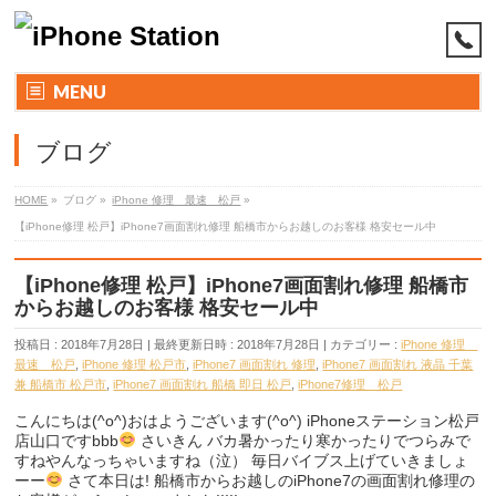
MENU
ブログ
HOME
»
ブログ
»
iPhone 修理 最速 松戸
»
【iPhone修理 松戸】iPhone7画面割れ修理 船橋市からお越しのお客様 格安セール中
【iPhone修理 松戸】iPhone7画面割れ修理 船橋市
からお越しのお客様 格安セール中
投稿日 : 2018年7月28日
最終更新日時 : 2018年7月28日
カテゴリー :
iPhone 修理
最速 松戸
,
iPhone 修理 松戸市
,
iPhone7 画面割れ 修理
,
iPhone7 画面割れ 液晶 千葉
兼 船橋市 松戸市
,
iPhone7 画面割れ 船橋 即日 松戸
,
iPhone7修理 松戸
こんにちは(^o^)おはようございます(^o^) iPhoneステーション松戸
店山口ですbbb
さいきん バカ暑かったり寒かったりでつらみで
すねやんなっちゃいますね（泣） 毎日バイブス上げていきましょ
ーー
さて本日は! 船橋市からお越しのiPhone7の画面割れ修理の