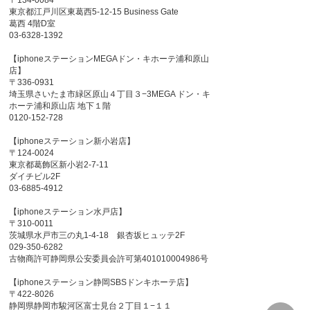
〒134-0084
東京都江戸川区東葛西5-12-15 Business Gate
葛西 4階D室
03-6328-1392
【iphoneステーションMEGAドン・キホーテ浦和原山
店】
〒336-0931
埼玉県さいたま市緑区原山４丁目３−3MEGA ドン・キ
ホーテ浦和原山店 地下１階
0120-152-728
【iphoneステーション新小岩店】
〒124-0024
東京都葛飾区新小岩2-7-11
ダイチビル2F
03-6885-4912
【iphoneステーション水戸店】
〒310-0011
茨城県水戸市三の丸1-4-18 銀杏坂ヒュッテ2F
029-350-6282
古物商許可静岡県公安委員会許可第401010004986号
【iphoneステーション静岡SBSドンキホーテ店】
〒422-8026
静岡県静岡市駿河区富士見台２丁目１−１１