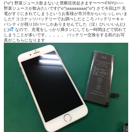
(^o^) 野菜ジュース飲まないと禁断症状起きます〜〜〜FNYU~~~
野菜ジュースが飲みたいです(^o^)aaaaaaaa(^o^) さて今回は!!! 充
電がすぐにきれてしまうというお客様が市川市からいらっしゃいま
した!! ココナッツバッテリーでお調べしたところ バッテリーキャ
パシティが残り10パーしかありませんでした（泣）ひいいいん(/
;)
(;
;)
なので、充電をしっかり満タンにしても一時間ほどで切れて
しまうことが多いです。。。。。 バッテリー交換をする前のお写
真がこちらになります