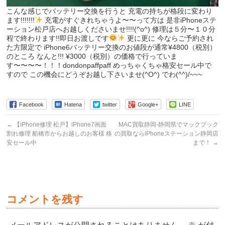
こんな感じでバッテリー交換を行うと 充電の持ちが格段に変わり
ます!!!!!!!
充電がすぐきれちゃうよ〜〜って方は 是非iPhoneステ
ーション松戸店へお越しくださいませ!!!!(^o^) 修理は５分〜１０分
程で終わります!!即日お渡しです
更に更に 今ならご予約され
た方限定で iPhone6バッテリー交換のお値段が通常¥4800（税別）
のところ なんと!!! ¥3000（税別）の価格で行っていま
す〜〜〜〜！！！dondonpaffpaff めっちゃくちゃ格安セール中で
すので この機会にどうぞお越し下さいませ(^O^) でわ(^^)/~~~
Facebook
Hatena
twitter
Google+
LINE
←
【iPhone修理 松戸】iPhone7画面
MAC買取静岡-静岡県でマックブック
割れ修理 船橋市からお越しのお客様 格
の買取ならiPhoneステーション静岡店
安セール中
まで！
→
コメントを残す