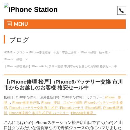
MENU
ブログ
HOME
»
ブログ
»
iPhone修理紹介 千葉 市原五井店
»
iPhone修理 袖ヶ浦
»
iPhone 修理
»
【iPhone修理 松戸】iPhone6バッテリー交換 市川市からお越しのお客様 格安セール中
【iPhone修理 松戸】iPhone6バッテリー交換 市川
市からお越しのお客様 格安セール中
投稿日 : 2018年7月28日
最終更新日時 : 2018年7月28日
カテゴリー :
iPhone 修
理
,
iPhone 修理 松戸市
,
iPhone 即日 スピード修理
,
iPhone6 バッテリー交換 修
理
,
iPhone6 バッテリー交換 市川 松戸
,
iPhone6バッテリ
,
iPhone修理
,
iPhone修理 市
川
,
iPhone修理紹介 市川市 松戸市 バッテリー
,
iPhone格安修理
こんにちは(^o^) iPhoneステーション松戸店山口です＼(^o^)／ 山
口はクソみたいな偏食家なので野菜ジュースの沼にハマりました