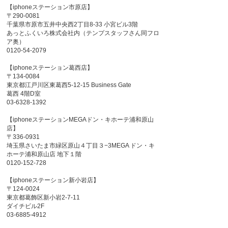
【iphoneステーション市原店】
〒290-0081
千葉県市原市五井中央西2丁目8-33 小宮ビル3階
あっとふくいろ株式会社内（テンプスタッフさん同フロ
ア奥）
0120-54-2079
【iphoneステーション葛西店】
〒134-0084
東京都江戸川区東葛西5-12-15 Business Gate
葛西 4階D室
03-6328-1392
【iphoneステーションMEGAドン・キホーテ浦和原山
店】
〒336-0931
埼玉県さいたま市緑区原山４丁目３−3MEGA ドン・キ
ホーテ浦和原山店 地下１階
0120-152-728
【iphoneステーション新小岩店】
〒124-0024
東京都葛飾区新小岩2-7-11
ダイチビル2F
03-6885-4912