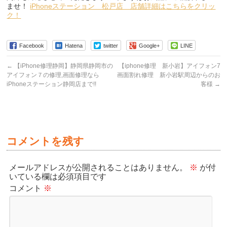
ませ！
iPhoneステーション 松戸店 店舗詳細はこちらをクリッ
ク！
Facebook
Hatena
twitter
Google+
LINE
←
【iPhone修理静岡】静岡県静岡市の
【iphone修理 新小岩】アイフォン7
アイフォン７の修理,画面修理なら
画面割れ修理 新小岩駅周辺からのお
iPhoneステーション静岡店まで!!
客様
→
コメントを残す
メールアドレスが公開されることはありません。
※
が付
いている欄は必須項目です
コメント
※