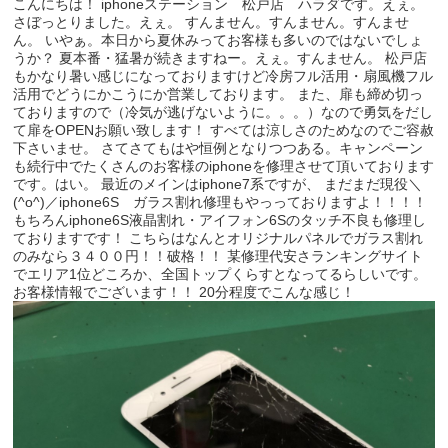
こんにちは！ iphoneステーション 松戸店 ハラダです。えぇ。
さぼっとりました。えぇ。 すんません。すんません。すんませ
ん。 いやぁ。本日から夏休みってお客様も多いのではないでしょ
うか？ 夏本番・猛暑が続きますねー。えぇ。すんません。 松戸店
もかなり暑い感じになっておりますけど冷房フル活用・扇風機フル
活用でどうにかこうにか営業しております。 また、扉も締め切っ
ておりますので（冷気が逃げないように。。。）なので勇気をだし
て扉をOPENお願い致します！ すべては涼しさのためなのでご容赦
下さいませ。 さてさてもはや恒例となりつつある。キャンペーン
も続行中でたくさんのお客様のiphoneを修理させて頂いております
です。はい。 最近のメインはiphone7系ですが、 まだまだ現役＼
(^o^)／iphone6S ガラス割れ修理もやっっておりますよ！！！！
もちろんiphone6S液晶割れ・アイフォン6Sのタッチ不良も修理し
ておりますです！ こちらはなんとオリジナルパネルでガラス割れ
のみなら３４００円！！破格！！ 某修理代安さランキングサイト
でエリア1位どころか、全国トップくらすとなってるらしいです。
お客様情報でございます！！ 20分程度でこんな感じ！