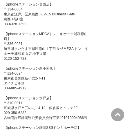
【iphoneステーション葛西店】
〒134-0084
東京都江戸川区東葛西5-12-15 Business Gate
葛西 4階D室
03-6328-1392
【iphoneステーションMEGAドン・キホーテ浦和原山
店】
〒336-0931
埼玉県さいたま市緑区原山４丁目３−3MEGA ドン・キ
ホーテ浦和原山店 地下１階
0120-152-728
【iphoneステーション新小岩店】
〒124-0024
東京都葛飾区新小岩2-7-11
ダイチビル2F
03-6885-4912
【iphoneステーション水戸店】
〒310-0011
茨城県水戸市三の丸1-4-18 銀杏坂ヒュッテ2F
029-350-6282
古物商許可静岡県公安委員会許可第401010004986号
【iphoneステーション静岡SBSドンキホーテ店】