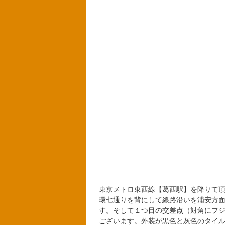
東京メトロ東西線【葛西駅】を降りて
環七通りを背にして線路沿いを浦安方
す。そして１つ目の交差点（対角にフ
ございます。外装が黒色と灰色のタイ