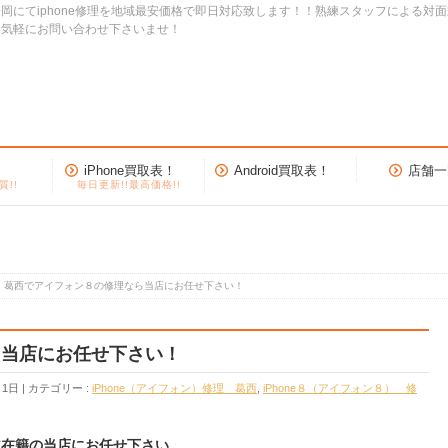
岡にてiphone修理を地域最安価格で即日対応致します！！熟練スタッフによる対
お気軽にお問い合わせ下さいませ！
iPhone買取表！
Android買取表！
店舗一
質!!
毎日更新!!最高価格!!
葛西でアイフォン８の修理なら当店にお任せ下さい！
ら当店にお任せ下さい！
月1日
カテゴリー :
iPhone（アイフォン）修理 葛西
,
iPhone８（アイフォン８） 修
ニア在籍の当店にお任せ下さい