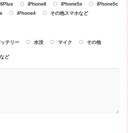
6Plus
iPhone6
iPhone5s
iPhone5c
s
iPhone4
その他スマホなど
バッテリー
水没
マイク
その他
など