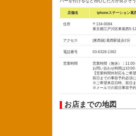
バーを付けるなど用心した方が良さそ
店舗名
iphoneステーション葛
住所
〒134-0084
東京都江戸川区東葛西5-12-15
アクセス
[東西線] 葛西駅徒歩2分
電話番号
03-6328-1392
営業時間
営業時間（無休）：11:00
お問い合わせ時間は10:00～
【営業時間外対応をご希
前日までの事前予約必須
※ご希望来店日時、前日
※メールでの前日事前予
お店までの地図