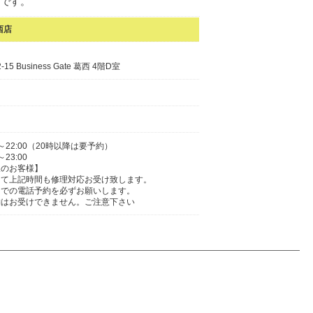
うです。
西店
 Business Gate 葛西 4階D室
～22:00（20時以降は要予約）
23:00
望のお客様】
にて上記時間も修理対応お受け致します。
までの電話予約を必ずお願いします。
約はお受けできません。ご注意下さい