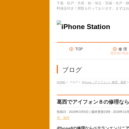
千葉・松戸・市原・柏・埼玉・茨城・水戸・静
料保証付き！買取も行っております。まずは
TOP
修 理
最安値!!高品
ブログ
HOME
»
ブログ
»
iPhone（アイフォン）修理 葛西
»
葛西でアイフォン８の修理な
投稿日 : 2018年3月6日
最終更新日時 : 2018年10
理 葛西
iPhone8の修理ならベテランエンジ