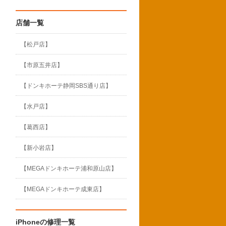
店舗一覧
【松戸店】
【市原五井店】
【ドンキホーテ静岡SBS通り店】
【水戸店】
【葛西店】
【新小岩店】
【MEGAドンキホーテ浦和原山店】
【MEGAドンキホーテ成東店】
iPhoneの修理一覧