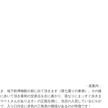
・道案内：
頂き、地下鉄博物館の前に出て頂きます（環七通りの東側）。その後
面に歩いて頂き最初の交差点を左に曲がり、道なりにまっすぐ歩きま
ジマートさんがあります）の正面左側に、当店の入居しているビルが
ルで、入り口付近に赤色の三角形の模様があるのが特徴です！