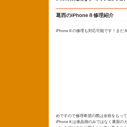
葛西のiPhone８修理紹介
iPhone８の修理も対応可能です！
めですので修理希望の際は余裕をもっ
iPhone８は液晶側のみではなく裏