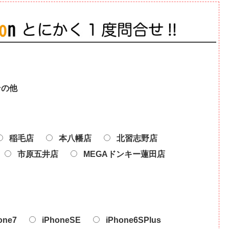
その他
稲毛店
本八幡店
北習志野店
市原五井店
MEGAドンキー蓮田店
one7
iPhoneSE
iPhone6SPlus