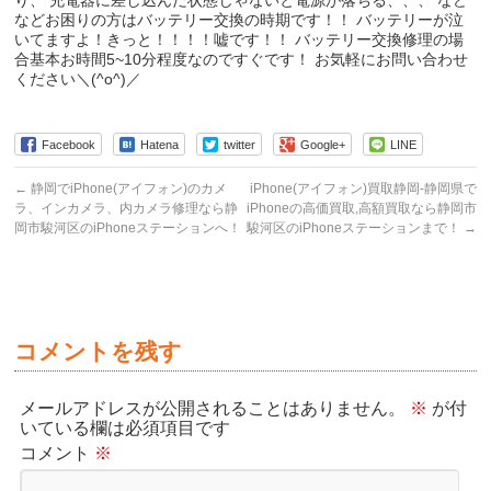
り、 充電器に差し込んだ状態じゃないと電源が落ちる、、、 など
などお困りの方はバッテリー交換の時期です！！ バッテリーが泣
いてますよ！きっと！！！！嘘です！！ バッテリー交換修理の場
合基本お時間5~10分程度なのですぐです！ お気軽にお問い合わせ
ください＼(^o^)／
Facebook
Hatena
twitter
Google+
LINE
←
静岡でiPhone(アイフォン)のカメ
iPhone(アイフォン)買取静岡-静岡県で
ラ、インカメラ、内カメラ修理なら静
iPhoneの高価買取,高額買取なら静岡市
岡市駿河区のiPhoneステーションへ！
駿河区のiPhoneステーションまで！
→
コメントを残す
メールアドレスが公開されることはありません。
※
が付
いている欄は必須項目です
コメント
※