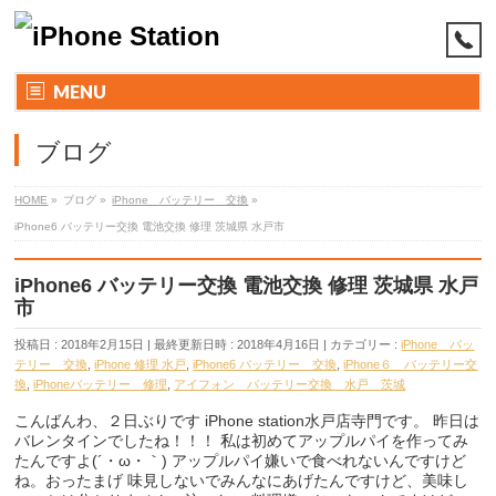
MENU
ブログ
HOME
»
ブログ
»
iPhone バッテリー 交換
»
iPhone6 バッテリー交換 電池交換 修理 茨城県 水戸市
iPhone6 バッテリー交換 電池交換 修理 茨城県 水戸
市
投稿日 : 2018年2月15日
最終更新日時 : 2018年4月16日
カテゴリー :
iPhone バッ
テリー 交換
,
iPhone 修理 水戸
,
iPhone6 バッテリー 交換
,
iPhone６ バッテリー交
換
,
iPhoneバッテリー 修理
,
アイフォン バッテリー交換 水戸 茨城
こんばんわ、２日ぶりです iPhone station水戸店寺門です。 昨日は
バレンタインでしたね！！！ 私は初めてアップルパイを作ってみ
たんですよ(´・ω・｀) アップルパイ嫌いで食べれないんですけど
ね。おったまげ 味見しないでみんなにあげたんですけど、美味し