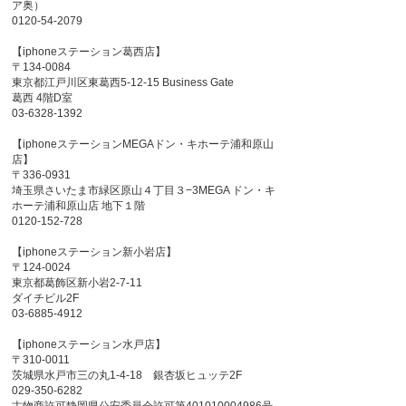
ア奥）
0120-54-2079
【iphoneステーション葛西店】
〒134-0084
東京都江戸川区東葛西5-12-15 Business Gate
葛西 4階D室
03-6328-1392
【iphoneステーションMEGAドン・キホーテ浦和原山
店】
〒336-0931
埼玉県さいたま市緑区原山４丁目３−3MEGA ドン・キ
ホーテ浦和原山店 地下１階
0120-152-728
【iphoneステーション新小岩店】
〒124-0024
東京都葛飾区新小岩2-7-11
ダイチビル2F
03-6885-4912
【iphoneステーション水戸店】
〒310-0011
茨城県水戸市三の丸1-4-18 銀杏坂ヒュッテ2F
029-350-6282