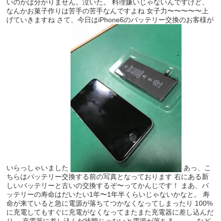
いのかは分かりません。泣いた。 料理嫌いじゃないんですけど、
なんかお菓子作りは苦手の苦手なんですよね 女子力〜〜〜〜〜上
げていきますね さて、今日はiPhone6のバッテリー交換のお客様が
いらっしゃいました
あっ、こ
ちらはバッテリー交換する前の写真となっております 右にある新
しいバッテリーと古いの交換するぞ〜ってかんじです！ まあ、バ
ッテリーの寿命はだいたい1年〜1年半くらいじゃないかなと。 寿
命が来ていると急に電源が落ちてつかなくなってしまったり 100%
に充電してもすぐに充電がなくなってまたまた充電器に差し込んだ