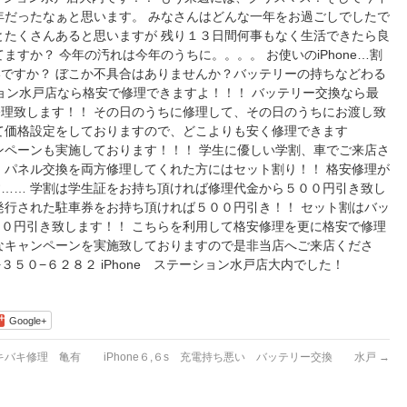
年だったなぁと思います。 みなさんはどんな一年をお過ごしでしたで
とたくさんあると思いますが 残り１３日間何事もなく生活できたら良
ますか？ 今年の汚れは今年のうちに。。。。 お使いのiPhone…割
ですか？ ぼこか不具合はありませんか？バッテリーの持ちなどわる
ーション水戸店なら格安で修理できますよ！！！ バッテリー交換なら最
理致します！！ その日のうちに修理して、その日のうちにお渡し致
て価格設定をしておりますので、どこよりも安く修理できます
ンペーンも実施しております！！！ 学生に優しい学割、車でご来店さ
、パネル交換を両方修理してくれた方にはセット割り！！ 格安修理が
…… 学割は学生証をお持ち頂ければ修理代金から５００円引き致し
発行された駐車券をお持ち頂ければ５００円引き！！ セット割はバッ
０円引き致します！！ こちらを利用して格安修理を更に格安で修理
なキャンペーンを実施致しておりますので是非当店へご来店くださ
−３５０−６２８２ iPhone ステーション水戸店大内でした！
Google+
バキバキ修理 亀有
iPhone６,６s 充電持ち悪い バッテリー交換 水戸
→