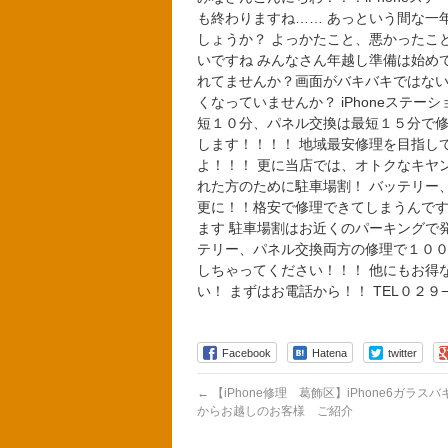
も終わりますね…… あっという間な一
しょうか？ よっかたこと、悪かったこ
いですね みんなさん年越し準備は始めて
れてませんか？画面がバキバキではない
くなっていませんか？ iPhoneステ
短１０分、パネル交換は最短１５分で修
します！！！！ 地域最安修理を目指し
よ！！！ 更に当店では、オトクなキヤ
れた方のために駐車場割！ バッテリー
更に！！格安で修理できてしまうんです
ます 駐車場割はお近くのパーキングで
テリー、パネル交換両方の修理で１００
しちゃってください！！！ 他にもお得
い！ まずはお電話から！！ TEL０２９
Facebook
Hatena
twitter
←
【iPhone修理 葛飾区】iPhone6ガラス
からお越しのお客様 ご紹介