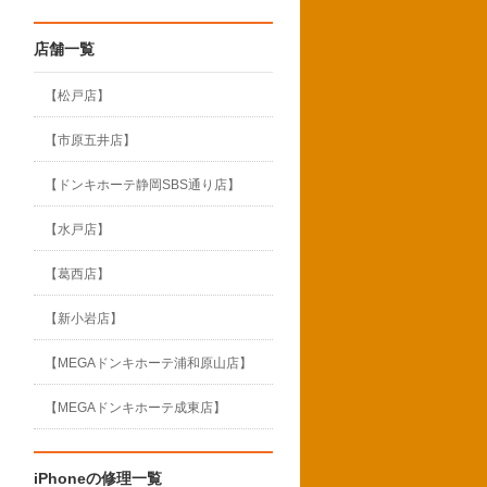
店舗一覧
【松戸店】
【市原五井店】
【ドンキホーテ静岡SBS通り店】
【水戸店】
【葛西店】
【新小岩店】
【MEGAドンキホーテ浦和原山店】
【MEGAドンキホーテ成東店】
iPhoneの修理一覧