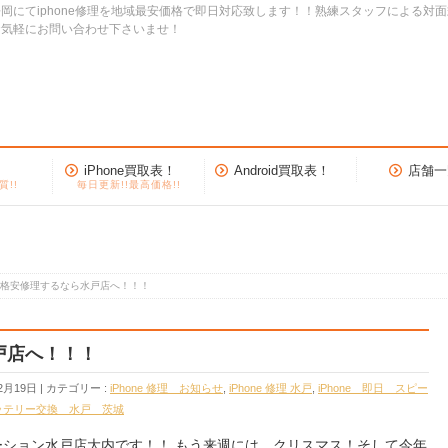
岡にてiphone修理を地域最安価格で即日対応致します！！熟練スタッフによる対
お気軽にお問い合わせ下さいませ！
iPhone買取表！
Android買取表！
店舗一
質!!
毎日更新!!最高価格!!
neを格安修理するなら水戸店へ！！！
水戸店へ！！！
2月19日
カテゴリー :
iPhone 修理 お知らせ
,
iPhone 修理 水戸
,
iPhone 即日 スピー
ッテリー交換 水戸 茨城
テーション水戸店大内です！！ もう来週には、クリスマス！そして今年