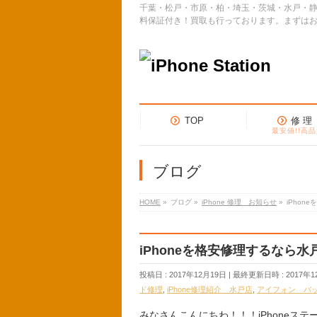
千葉・松戸・市原・柏・埼玉・茨城・水戸・静
料保証付き！買取も行っております。まずは
TOP
修 理
最安値!!高品
ブログ
HOME
»
ブログ
»
iPhone 修理 お知らせ
»
iPho
iPhoneを格安修理するなら
投稿日 : 2017年12月19日
最終更新日時 : 2017年1
ド修理
,
iPhone修理紹介 水戸店
,
アイフォン バ
みなさんこんにちわ！！！iPhoneス