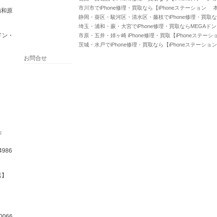
市川市でiPhone修理・買取なら【iPhoneステーション 
浦和原
静岡・葵区・駿河区・清水区・藤枝でiPhone修理・買取な
埼玉・浦和・蕨・大宮でiPhone修理・買取ならMEGAド
ドン・
市原・五井・姉ヶ崎 iPhone修理・買取【iPhoneステー
茨城・水戸でiPhone修理・買取なら【iPhoneステーショ
お問合せ
F
986
店】
066