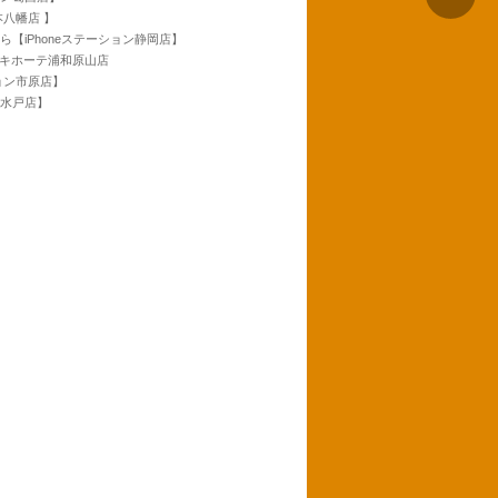
本八幡店 】
ら【iPhoneステーション静岡店】
ンキホーテ浦和原山店
ション市原店】
ン水戸店】