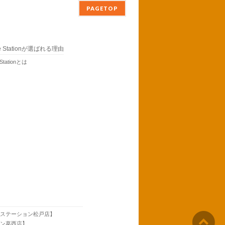
PAGETOP
ne Stationが選ばれる理由
 Stationとは
neステーション松戸店】
ョン葛西店】