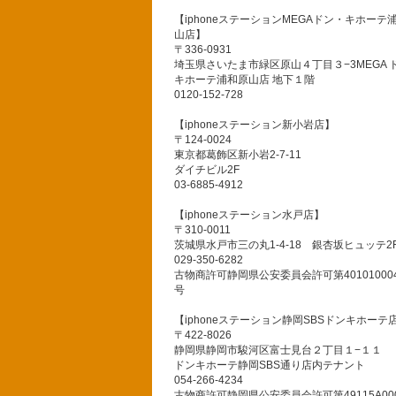
【iphoneステーションMEGAドン・キホーテ
山店】
〒336-0931
埼玉県さいたま市緑区原山４丁目３−3MEGA 
キホーテ浦和原山店 地下１階
0120-152-728
【iphoneステーション新小岩店】
〒124-0024
東京都葛飾区新小岩2-7-11
ダイチビル2F
03-6885-4912
【iphoneステーション水戸店】
〒310-0011
茨城県水戸市三の丸1-4-18 銀杏坂ヒュッテ2
029-350-6282
古物商許可静岡県公安委員会許可第401010004
号
【iphoneステーション静岡SBSドンキホーテ
〒422-8026
静岡県静岡市駿河区富士見台２丁目１−１１
ドンキホーテ静岡SBS通り店内テナント
054-266-4234
古物商許可静岡県公安委員会許可第49115A000