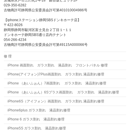
茨城県水戸市三の丸1-4-18 銀杏坂ヒュッテ2F
029-350-6282
古物商許可静岡県公安委員会許可第401010004986号
【iphoneステーション静岡SBSドンキホーテ店】
〒422-8026
静岡県静岡市駿河区富士見台２丁目１−１１
ドンキホーテ静岡SBS通り店内テナント
054-266-4234
古物商許可静岡県公安委員会許可第49115A000066号
修 理
iPhone 画面割れ ガラス割れ 液晶割れ フロントパネル 修理
iPhone(アイフォン)7Plus画面割れ ガラス割れ 液晶割れ修理
iPhone （あいふぉん）7画面割れ ガラス割れ 液晶割れ修理
iPhone （あいふぉん）6Sプラス画面割れ ガラス割れ 液晶割れ修理
iPhone6S（アイフォン）画面割れ ガラス割れ 液晶割れ修理
iPhone6plus ガラス割れ 液晶割れ修理
iPhone 6 ガラス割れ 液晶割れ修理
iPhone5S ガラス割れ 液晶割れ修理