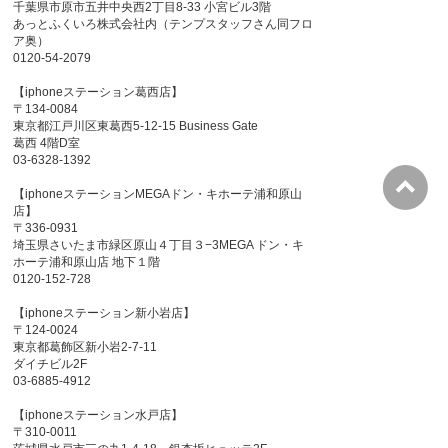
千葉県市原市五井中央西2丁目8-33 小宮ビル3階
あっとふくいろ株式会社内（テンプスタッフさん同フロ
ア奥）
0120-54-2079
【iphoneステーション葛西店】
〒134-0084
東京都江戸川区東葛西5-12-15 Business Gate
葛西 4階D室
03-6328-1392
【iphoneステーションMEGAドン・キホーテ浦和原山
店】
〒336-0931
埼玉県さいたま市緑区原山４丁目３−3MEGA ドン・キ
ホーテ浦和原山店 地下１階
0120-152-728
【iphoneステーション新小岩店】
〒124-0024
東京都葛飾区新小岩2-7-11
ダイチビル2F
03-6885-4912
【iphoneステーション水戸店】
〒310-0011