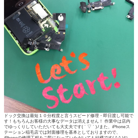
ドック交換は最短１０分程度と言うスピード修理・即日渡し可能で
す！もちろんお客様の大事なデータは消えません！ 作業中は店内
でゆっくりしていただいても大丈夫です( ´ ▽ ` )ﾉまた、iPhoneス
テーション稲毛店では対面修理を基本としておりますので、
iPhoneの修理工程をご覧になっていただいても結構です( ^ ^ )/□