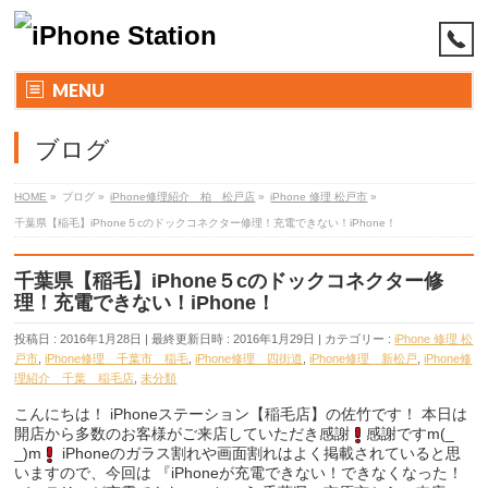
MENU
ブログ
HOME
»
ブログ
»
iPhone修理紹介 柏 松戸店
»
iPhone 修理 松戸市
»
千葉県【稲毛】iPhone５cのドックコネクター修理！充電できない！iPhone！
千葉県【稲毛】iPhone５cのドックコネクター修
理！充電できない！iPhone！
投稿日 : 2016年1月28日
最終更新日時 : 2016年1月29日
カテゴリー :
iPhone 修理 松
戸市
,
iPhone修理 千葉市 稲毛
,
iPhone修理 四街道
,
iPhone修理 新松戸
,
iPhone修
理紹介 千葉 稲毛店
,
未分類
こんにちは！ iPhoneステーション【稲毛店】の佐竹です！ 本日は
開店から多数のお客様がご来店していただき感謝
感謝ですm(_
_)m
iPhoneのガラス割れや画面割れはよく掲載されていると思
いますので、今回は 『iPhoneが充電できない！できなくなった！