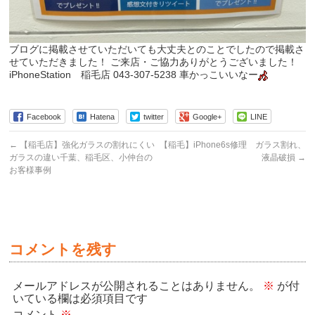
ブログに掲載させていただいても大丈夫とのことでしたので掲載さ
せていただきました！ ご来店・ご協力ありがとうございました！
iPhoneStation 稲毛店 043-307-5238 車かっこいいなー
Facebook
Hatena
twitter
Google+
LINE
←
【稲毛店】強化ガラスの割れにくい
【稲毛】iPhone6s修理 ガラス割れ、
ガラスの違い千葉、稲毛区、小仲台の
液晶破損
→
お客様事例
コメントを残す
メールアドレスが公開されることはありません。
※
が付
いている欄は必須項目です
コメント
※