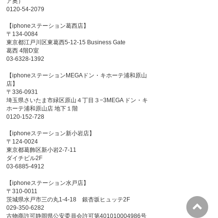
ア奥）
0120-54-2079
【iphoneステーション葛西店】
〒134-0084
東京都江戸川区東葛西5-12-15 Business Gate
葛西 4階D室
03-6328-1392
【iphoneステーションMEGAドン・キホーテ浦和原山
店】
〒336-0931
埼玉県さいたま市緑区原山４丁目３−3MEGA ドン・キ
ホーテ浦和原山店 地下１階
0120-152-728
【iphoneステーション新小岩店】
〒124-0024
東京都葛飾区新小岩2-7-11
ダイチビル2F
03-6885-4912
【iphoneステーション水戸店】
〒310-0011
茨城県水戸市三の丸1-4-18 銀杏坂ヒュッテ2F
029-350-6282
古物商許可静岡県公安委員会許可第401010004986号