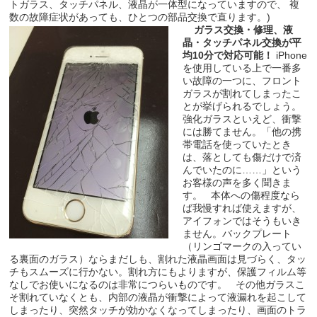
トガラス、タッチパネル、液晶が一体型になっていますので、 複
数の故障症状があっても、ひとつの部品交換で直ります。)
ガラス交換・修理、液
晶・タッチパネル交換が平
均10分で対応可能！
iPhone
を使用している上で一番多
い故障の一つに、フロント
ガラスが割れてしまったこ
とが挙げられるでしょう。
強化ガラスといえど、衝撃
には勝てません。「他の携
帯電話を使っていたとき
は、落としても傷だけで済
んでいたのに……」という
お客様の声を多く聞きま
す。 本体への傷程度なら
ば我慢すれば使えますが、
アイフォンではそうもいき
ません。バックプレート
（リンゴマークの入ってい
る裏面のガラス）ならまだしも、割れた液晶画面は見づらく、タッ
チもスムーズに行かない。割れ方にもよりますが、保護フィルム等
なしでお使いになるのは非常につらいものです。 その他ガラスこ
そ割れていなくとも、内部の液晶が衝撃によって液漏れを起こして
しまったり、突然タッチが効かなくなってしまったり、画面のトラ