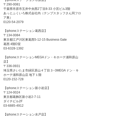
【iphoneステーション市原店】
〒290-0081
千葉県市原市五井中央西2丁目8-33 小宮ビル3階
あっとふくいろ株式会社内（テンプスタッフさん同フロ
ア奥）
0120-54-2079
【iphoneステーション葛西店】
〒134-0084
東京都江戸川区東葛西5-12-15 Business Gate
葛西 4階D室
03-6328-1392
【iphoneステーションMEGAドン・キホーテ浦和原山
店】
〒336-0931
埼玉県さいたま市緑区原山４丁目３−3MEGA ドン・キ
ホーテ浦和原山店 地下１階
0120-152-728
【iphoneステーション新小岩店】
〒124-0024
東京都葛飾区新小岩2-7-11
ダイチビル2F
03-6885-4912
【iphoneステーション水戸店】