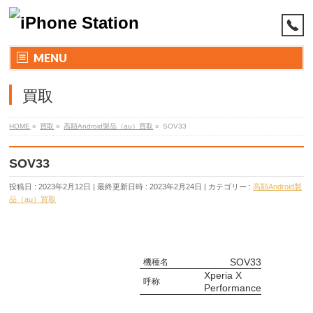
MENU
買取
HOME
»
買取
»
高額Android製品（au）買取
»
SOV33
SOV33
投稿日 : 2023年2月12日
最終更新日時 : 2023年2月24日
カテゴリー :
高額Android製
品（au）買取
SOV33
機種名
Xperia X
呼称
Performance