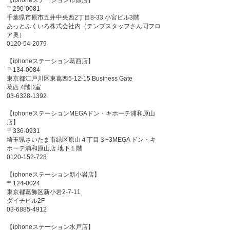
【iphoneステーション市原店】
〒290-0081
千葉県市原市五井中央西2丁目8-33 小宮ビル3階
あっとふくいろ株式会社内（テンプスタッフさん同フロ
ア奥）
0120-54-2079
【iphoneステーション葛西店】
〒134-0084
東京都江戸川区東葛西5-12-15 Business Gate
葛西 4階D室
03-6328-1392
【iphoneステーションMEGAドン・キホーテ浦和原山
店】
〒336-0931
埼玉県さいたま市緑区原山４丁目３−3MEGA ドン・キ
ホーテ浦和原山店 地下１階
0120-152-728
【iphoneステーション新小岩店】
〒124-0024
東京都葛飾区新小岩2-7-11
ダイチビル2F
03-6885-4912
【iphoneステーション水戸店】