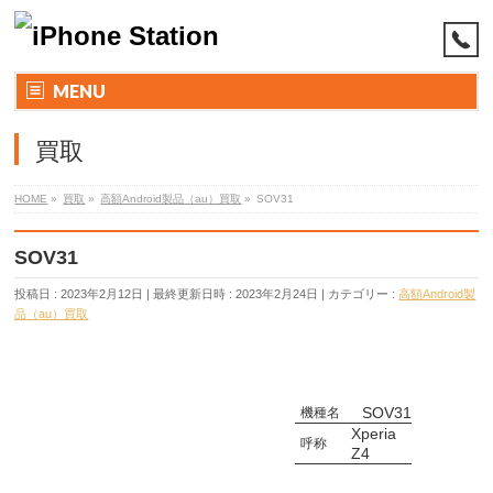
MENU
買取
HOME
»
買取
»
高額Android製品（au）買取
»
SOV31
SOV31
投稿日 : 2023年2月12日
最終更新日時 : 2023年2月24日
カテゴリー :
高額Android製
品（au）買取
SOV31
機種名
Xperia
呼称
Z4