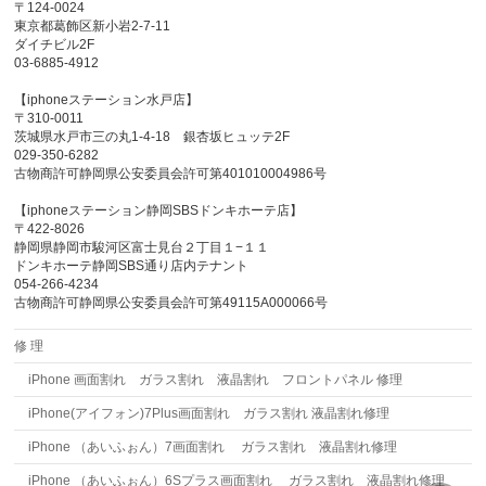
〒124-0024
東京都葛飾区新小岩2-7-11
ダイチビル2F
03-6885-4912
【iphoneステーション水戸店】
〒310-0011
茨城県水戸市三の丸1-4-18 銀杏坂ヒュッテ2F
029-350-6282
古物商許可静岡県公安委員会許可第401010004986号
【iphoneステーション静岡SBSドンキホーテ店】
〒422-8026
静岡県静岡市駿河区富士見台２丁目１−１１
ドンキホーテ静岡SBS通り店内テナント
054-266-4234
古物商許可静岡県公安委員会許可第49115A000066号
修 理
iPhone 画面割れ ガラス割れ 液晶割れ フロントパネル 修理
iPhone(アイフォン)7Plus画面割れ ガラス割れ 液晶割れ修理
iPhone （あいふぉん）7画面割れ ガラス割れ 液晶割れ修理
iPhone （あいふぉん）6Sプラス画面割れ ガラス割れ 液晶割れ修理