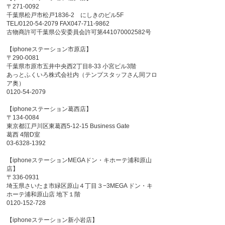
〒271-0092
千葉県松戸市松戸1836-2 にしきのビル5F
TEL/0120-54-2079 FAX047-711-9862
古物商許可千葉県公安委員会許可第441070002582号
【iphoneステーション市原店】
〒290-0081
千葉県市原市五井中央西2丁目8-33 小宮ビル3階
あっとふくいろ株式会社内（テンプスタッフさん同フロ
ア奥）
0120-54-2079
【iphoneステーション葛西店】
〒134-0084
東京都江戸川区東葛西5-12-15 Business Gate
葛西 4階D室
03-6328-1392
【iphoneステーションMEGAドン・キホーテ浦和原山
店】
〒336-0931
埼玉県さいたま市緑区原山４丁目３−3MEGA ドン・キ
ホーテ浦和原山店 地下１階
0120-152-728
【iphoneステーション新小岩店】