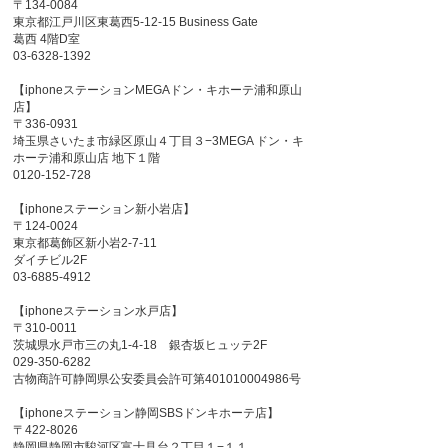
〒134-0084
東京都江戸川区東葛西5-12-15 Business Gate
葛西 4階D室
03-6328-1392
【iphoneステーションMEGAドン・キホーテ浦和原山
店】
〒336-0931
埼玉県さいたま市緑区原山４丁目３−3MEGA ドン・キ
ホーテ浦和原山店 地下１階
0120-152-728
【iphoneステーション新小岩店】
〒124-0024
東京都葛飾区新小岩2-7-11
ダイチビル2F
03-6885-4912
【iphoneステーション水戸店】
〒310-0011
茨城県水戸市三の丸1-4-18 銀杏坂ヒュッテ2F
029-350-6282
古物商許可静岡県公安委員会許可第401010004986号
【iphoneステーション静岡SBSドンキホーテ店】
〒422-8026
静岡県静岡市駿河区富士見台２丁目１−１１