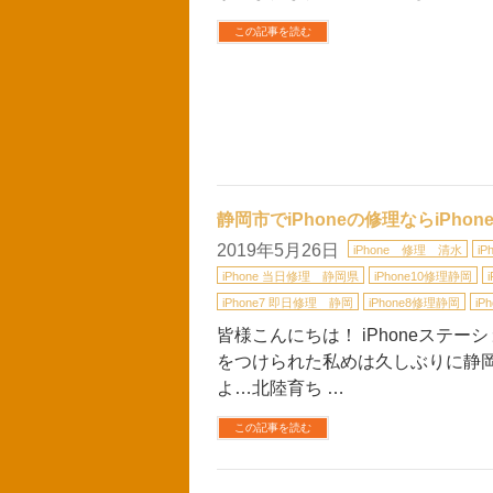
この記事を読む
静岡市でiPhoneの修理ならiPh
2019年5月26日
iPhone 修理 清水
i
iPhone 当日修理 静岡県
iPhone10修理静岡
iPhone7 即日修理 静岡
iPhone8修理静岡
iP
皆様こんにちは！ iPhoneステ
をつけられた私めは久しぶりに静岡に
よ…北陸育ち …
この記事を読む