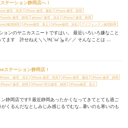
oneステーション静岡店へ！
Phone 修理 焼津
iPhone 修理 藤枝
iPhone 修理 静岡
iPhone6s 修理 静岡
iphone7 修理 清水
iPhone7 修理 静岡
honeX修理静岡
iPhone修理 富士
iPhone修理 浜松
アイフォンテン修理静岡
テーションのヤニカスニートですはい。 最近いろいろ嫌なこと
が積み重なりすぎてふにゅーとなってます 許せねえ＼＼\٩( ‘ω’ )و //／／ そんなことは …
honeステーション静岡店！
iPhone 修理 清水
iPhone 修理 焼津
iPhone 修理 藤枝
iPhone 修理 静岡
iPhone7 修理 静岡
iPhone7 即日修理 静岡
iPhone修理 富士
ーション静岡店です‼︎ 最近静岡あったかくなってきてとても過ご
ぐ春がくるんだなとしみじみ感じるでむな.. 暑いのも寒いのも