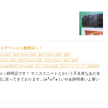
oneステーション静岡店へ！
Phone 修理 焼津
iPhone 修理 藤枝
iPhone 修理 静岡
iPhone6s 修理 静岡
iphone7 修理 清水
iPhone7 修理 静岡
honeX修理静岡
iPhone修理 富士
iPhone修理 浜松
アイフォンテン修理静岡
ーション静岡店です！ ヤニカスニートとかいう不名誉なあだ名
戻ってきております…(๑╹ω╹๑ ) いやあ静岡暑いよ暑い