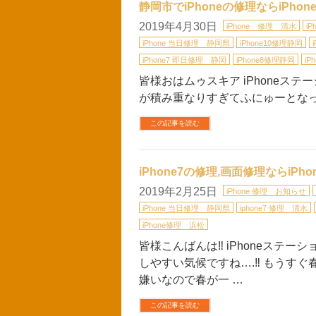
静岡市でiPhoneの修理ならiPh
2019年4月30日
iPhone 修理 清水
i
iPhone 当日修理 静岡県
iPhone10修理静岡
iPhone7 即日修理 静岡
iPhone8修理静岡
iP
皆様おはムゥスキア iPhoneス
この記事を読む
iPhone7の修理,画面修理ならiP
2019年2月25日
iPhone 修理 お知らせ
iPhone 当日修理 静岡県
iphone7 修理 清水
iPhone修理 浜松
皆様こんばんは‼︎ iPhoneステ
しやすい気候ですね….‼︎ もうす
嫌いなので春が一 …
この記事を読む