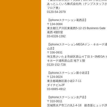
あっとふくいろ株式会社内（テンプスタッフ
フロア奥）
0120-54-2079
【iphoneステーション葛西店】
〒134-0084
東京都江戸川区東葛西5-12-15 Business Gate
葛西 4階D室
03-6328-1392
【iphoneステーションMEGAドン・キホーテ
山店】
〒336-0931
埼玉県さいたま市緑区原山４丁目３−3MEGA 
キホーテ浦和原山店 地下１階
0120-152-728
【iphoneステーション新小岩店】
〒124-0024
東京都葛飾区新小岩2-7-11
ダイチビル2F
03-6885-4912
【iphoneステーション水戸店】
〒310-0011
茨城県水戸市三の丸1-4-18 銀杏坂ヒュッテ2