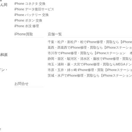
iPhone コネクタ 交換
さん同
iPhone データ復旧サービス
iPhone バッテリー 交換
iPhone ボタン 交換
iPhone 水没 修理
iPhone買取
店舗一覧
千葉・松戸・新松戸・柏でiPhone修理・買取なら【iPho
葛西・西葛西でiPhone修理・買取なら【iPhoneステーシ
市川市でiPhone修理・買取なら【iPhoneステーション 
浦和原
静岡・葵区・駿河区・清水区・藤枝でiPhone修理・買取な
埼玉・浦和・蕨・大宮でiPhone修理・買取ならMEGAド
ドン・
市原・五井・姉ヶ崎 iPhone修理・買取【iPhoneステー
茨城・水戸でiPhone修理・買取なら【iPhoneステーショ
お問合せ
F