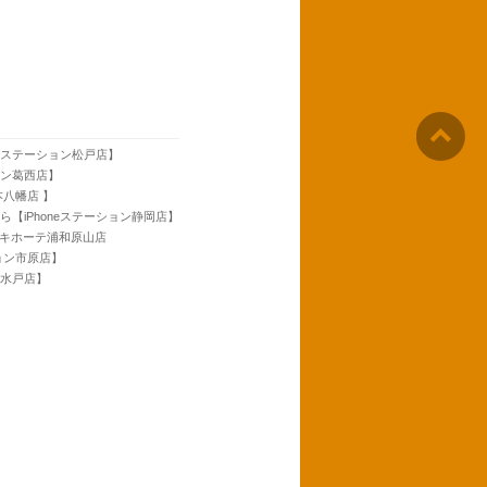
neステーション松戸店】
ョン葛西店】
本八幡店 】
ら【iPhoneステーション静岡店】
ンキホーテ浦和原山店
ション市原店】
ン水戸店】