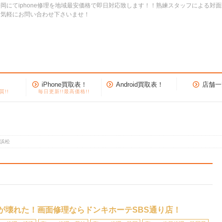
岡にてiphone修理を地域最安価格で即日対応致します！！熟練スタッフによる対
お気軽にお問い合わせ下さいませ！
iPhone買取表！
Android買取表！
店舗一
質!!
毎日更新!!最高価格!!
 浜松
ンが壊れた！画面修理ならドンキホーテSBS通り店！