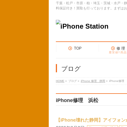
千葉・松戸・市原・柏・埼玉・茨城・水戸・静
料保証付き！買取も行っております。まずは
TOP
修 理
最安値!!高品
ブログ
HOME
»
ブログ
»
iPhone 修理 静岡
»
iPhone修理
iPhone修理 浜松
【iPhone壊れた静岡】アイフォ