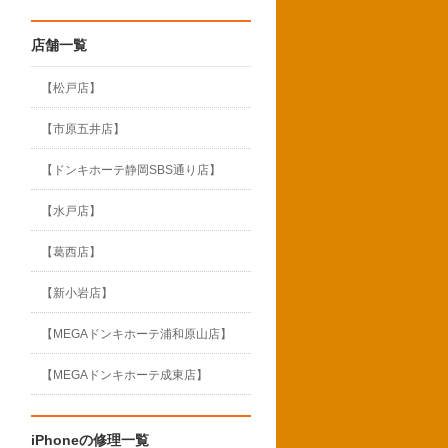
店舗一覧
【松戸店】
【市原五井店】
【ドンキホーテ静岡SBS通り店】
【水戸店】
【葛西店】
【新小岩店】
【MEGAドンキホーテ浦和原山店】
【MEGAドンキホーテ成東店】
iPhoneの修理一覧