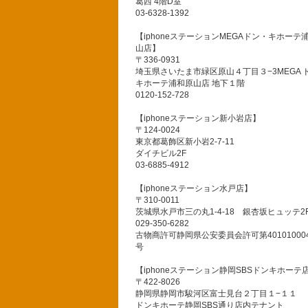
葛西 4階D室
03-6328-1392
【iphoneステーションMEGAドン・キホーテ
山店】
〒336-0931
埼玉県さいたま市緑区原山４丁目３−3MEGA 
キホーテ浦和原山店 地下１階
0120-152-728
【iphoneステーション新小岩店】
〒124-0024
東京都葛飾区新小岩2-7-11
ダイチビル2F
03-6885-4912
【iphoneステーション水戸店】
〒310-0011
茨城県水戸市三の丸1-4-18 銀杏坂ヒュッテ2
029-350-6282
古物商許可静岡県公安委員会許可第401010004
号
【iphoneステーション静岡SBSドンキホーテ
〒422-8026
静岡県静岡市駿河区富士見台２丁目１−１１
ドンキホーテ静岡SBS通り店内テナント