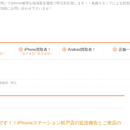
岡にてiphone修理を地域最安価格で即日対応致します！！熟練スタッフによる対
お気軽にお問い合わせ下さいませ！
iPhone買取表！
Android買取表！
店舗一
質!!
毎日更新!!最高価格!!
 画面修理 即日
りです！！iPhoneステーション松戸店の近況報告とご来店の