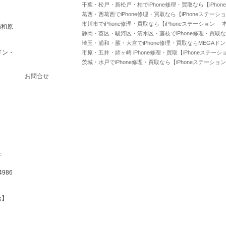
千葉・松戸・新松戸・柏でiPhone修理・買取なら【iPho
葛西・西葛西でiPhone修理・買取なら【iPhoneステーシ
市川市でiPhone修理・買取なら【iPhoneステーション 
浦和原
静岡・葵区・駿河区・清水区・藤枝でiPhone修理・買取な
埼玉・浦和・蕨・大宮でiPhone修理・買取ならMEGAド
ドン・
市原・五井・姉ヶ崎 iPhone修理・買取【iPhoneステー
茨城・水戸でiPhone修理・買取なら【iPhoneステーショ
お問合せ
F
986
店】