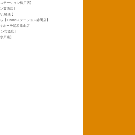
neステーション松戸店】
ョン葛西店】
本八幡店 】
ら【iPhoneステーション静岡店】
ンキホーテ浦和原山店
ション市原店】
ン水戸店】