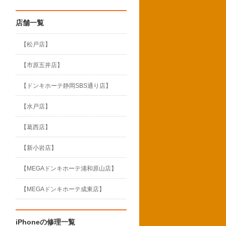
店舗一覧
【松戸店】
【市原五井店】
【ドンキホーテ静岡SBS通り店】
【水戸店】
【葛西店】
【新小岩店】
【MEGAドンキホーテ浦和原山店】
【MEGAドンキホーテ成東店】
iPhoneの修理一覧