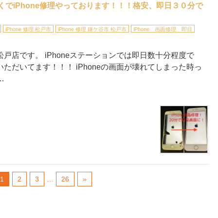
近くでiPhone修理やっております！！！格安、即日３０分で
iPhone 修理 松戸市
iPhone 修理 鎌ケ谷市 松戸市
iPhone 画面修理 即日
松戸店です。 iPhoneステーションでは即日数十分程度で
いただいてます！！！ iPhoneの画面が壊れてしまった時っ
…
1
2
3
…
26
»