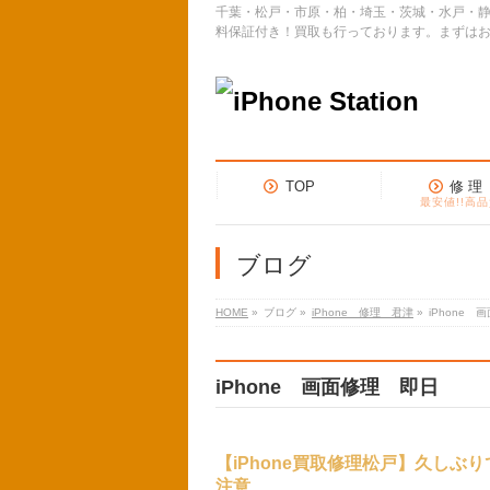
千葉・松戸・市原・柏・埼玉・茨城・水戸・静
料保証付き！買取も行っております。まずは
TOP
修 理
最安値!!高品
ブログ
HOME
»
ブログ
»
iPhone 修理 君津
»
iPhone
iPhone 画面修理 即日
【iPhone買取修理松戸】久しぶ
注意