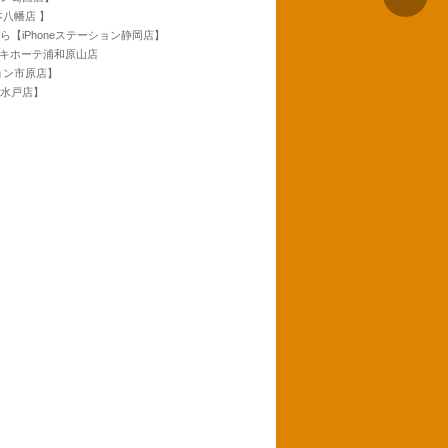
本八幡店 】
ら【iPhoneステーション静岡店】
ンキホーテ浦和原山店
ション市原店】
ン水戸店】