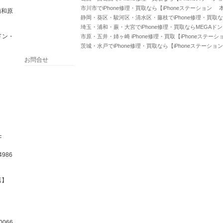
市川市でiPhone修理・買取なら【iPhoneステーション 
浦和原
静岡・葵区・駿河区・清水区・藤枝でiPhone修理・買取な
埼玉・浦和・蕨・大宮でiPhone修理・買取ならMEGAド
ドン・
市原・五井・姉ヶ崎 iPhone修理・買取【iPhoneステー
茨城・水戸でiPhone修理・買取なら【iPhoneステーショ
お問合せ
F
986
店】
066