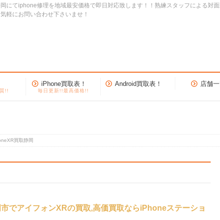
岡にてiphone修理を地域最安価格で即日対応致します！！熟練スタッフによる対
お気軽にお問い合わせ下さいませ！
iPhone買取表！
Android買取表！
店舗一
質!!
毎日更新!!最高価格!!
honeXR買取静岡
岡市でアイフォンXRの買取,高価買取ならiPhoneステーショ