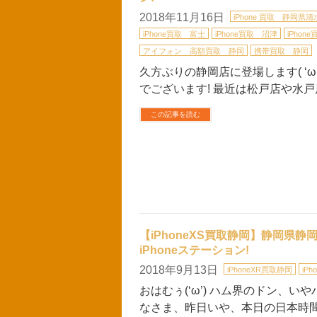
2018年11月16日
iPhone 買取 静岡県清
iPhone買取 富士
iPhone買取 沼津
iPhon
アイフォン 高額買取 静岡
携帯買取 静岡
久方ぶりの静岡店に登場します( ‘ω’
でございます! 最近は松戸店や水戸店
この記事を読む
【iPhoneXS買取静岡】静岡県静岡市
iPhoneステーション!
2018年9月13日
iPhoneXR買取静岡
iP
おはむぅ(‘ω’) ハム界のドン、いや
なさま、昨日いや、本日の日本時間AM 