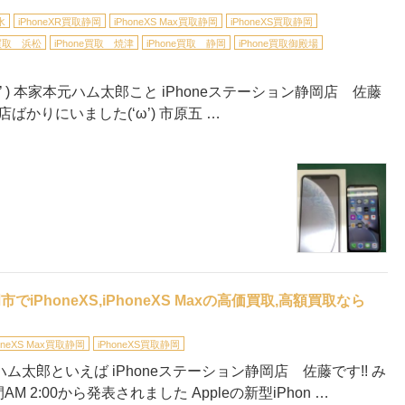
水
iPhoneXR買取静岡
iPhoneXS Max買取静岡
iPhoneXS買取静岡
e買取 浜松
iPhone買取 焼津
iPhone買取 静岡
iPhone買取御殿場
 ) 本家本元ハム太郎こと iPhoneステーション静岡店 佐藤
ばかりにいました(‘ω’) 市原五 …
でiPhoneXS,iPhoneXS Maxの高価買取,高額買取なら
honeXS Max買取静岡
iPhoneXS買取静岡
ハム太郎といえば iPhoneステーション静岡店 佐藤です!! み
2:00から発表されました Appleの新型iPhon …