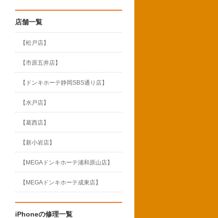
店舗一覧
【松戸店】
【市原五井店】
【ドンキホーテ静岡SBS通り店】
【水戸店】
【葛西店】
【新小岩店】
【MEGAドンキホーテ浦和原山店】
【MEGAドンキホーテ成東店】
iPhoneの修理一覧