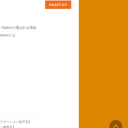
PAGETOP
ne Stationが選ばれる理由
 Stationとは
neステーション松戸店】
ョン葛西店】