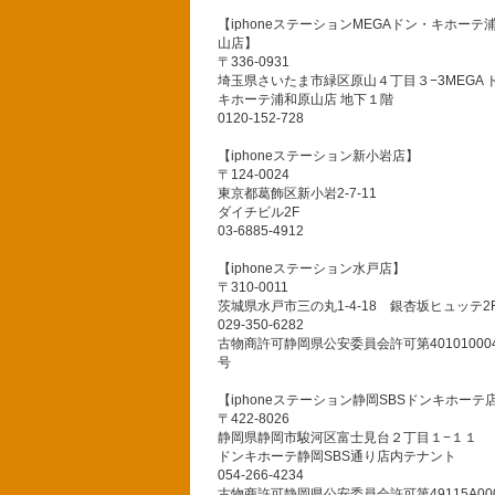
【iphoneステーションMEGAドン・キホーテ
山店】
〒336-0931
埼玉県さいたま市緑区原山４丁目３−3MEGA 
キホーテ浦和原山店 地下１階
0120-152-728
【iphoneステーション新小岩店】
〒124-0024
東京都葛飾区新小岩2-7-11
ダイチビル2F
03-6885-4912
【iphoneステーション水戸店】
〒310-0011
茨城県水戸市三の丸1-4-18 銀杏坂ヒュッテ2
029-350-6282
古物商許可静岡県公安委員会許可第401010004
号
【iphoneステーション静岡SBSドンキホーテ
〒422-8026
静岡県静岡市駿河区富士見台２丁目１−１１
ドンキホーテ静岡SBS通り店内テナント
054-266-4234
古物商許可静岡県公安委員会許可第49115A000