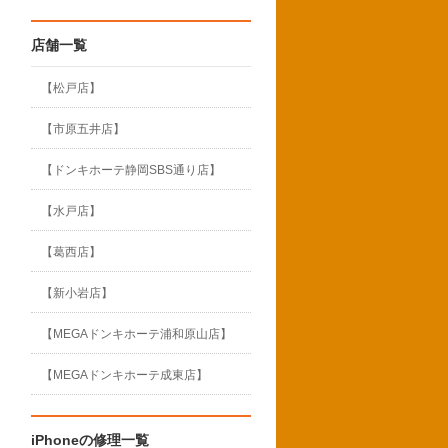
店舗一覧
【松戸店】
【市原五井店】
【ドンキホーテ静岡SBS通り店】
【水戸店】
【葛西店】
【新小岩店】
【MEGAドンキホーテ浦和原山店】
【MEGAドンキホーテ成東店】
iPhoneの修理一覧