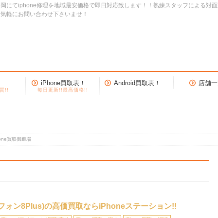
岡にてiphone修理を地域最安価格で即日対応致します！！熟練スタッフによる対
お気軽にお問い合わせ下さいませ！
iPhone買取表！
Android買取表！
店舗一
質!!
毎日更新!!最高価格!!
hone買取御殿場
イフォン8Plus)の高価買取ならiPhoneステーション!!