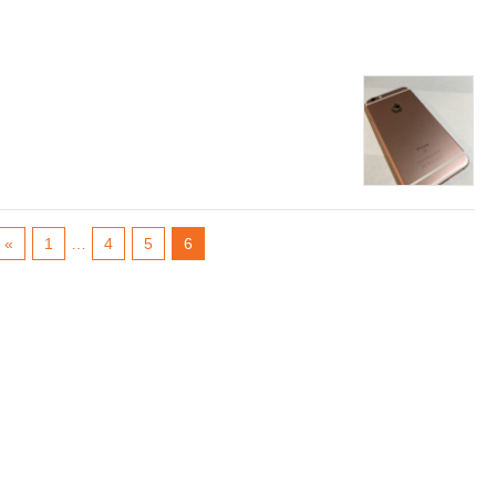
«
1
…
4
5
6