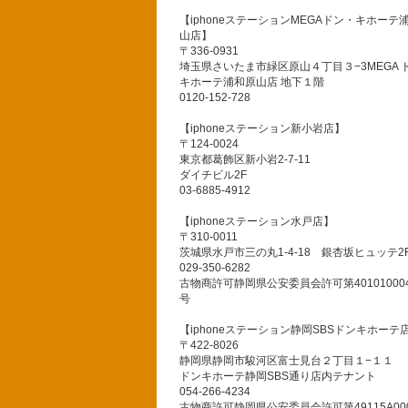
【iphoneステーションMEGAドン・キホーテ
山店】
〒336-0931
埼玉県さいたま市緑区原山４丁目３−3MEGA 
キホーテ浦和原山店 地下１階
0120-152-728
【iphoneステーション新小岩店】
〒124-0024
東京都葛飾区新小岩2-7-11
ダイチビル2F
03-6885-4912
【iphoneステーション水戸店】
〒310-0011
茨城県水戸市三の丸1-4-18 銀杏坂ヒュッテ2
029-350-6282
古物商許可静岡県公安委員会許可第401010004
号
【iphoneステーション静岡SBSドンキホーテ
〒422-8026
静岡県静岡市駿河区富士見台２丁目１−１１
ドンキホーテ静岡SBS通り店内テナント
054-266-4234
古物商許可静岡県公安委員会許可第49115A000