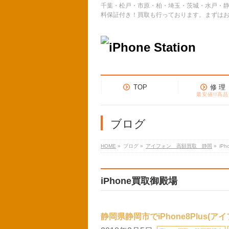
千葉・松戸・市原・柏・埼玉・茨城・水戸・静
料保証付き！買取も行っております。まずは
TOP
修 理
最安値!!高品
ブログ
HOME
»
ブログ
»
アイフォン 高額買取 静岡
»
iP
iPhone買取御殿場
静岡県静岡市でiPhone8Plus(ア