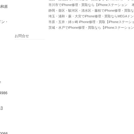
市川市でiPhone修理・買取なら【iPhoneステーション 
浦和原
静岡・葵区・駿河区・清水区・藤枝でiPhone修理・買取な
埼玉・浦和・蕨・大宮でiPhone修理・買取ならMEGAド
ドン・
市原・五井・姉ヶ崎 iPhone修理・買取【iPhoneステー
茨城・水戸でiPhone修理・買取なら【iPhoneステーショ
お問合せ
F
986
店】
066