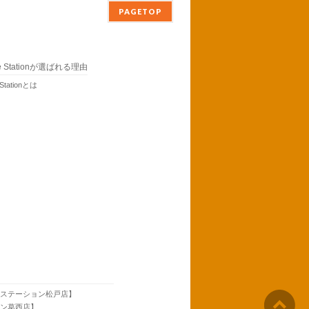
PAGETOP
ne Stationが選ばれる理由
 Stationとは
neステーション松戸店】
ョン葛西店】