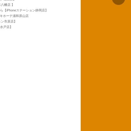
本八幡店 】
ら【iPhoneステーション静岡店】
ンキホーテ浦和原山店
ション市原店】
ン水戸店】