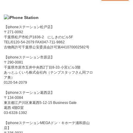
【iphoneステーション松戸店】
〒271-0092
千葉県松戸市松戸1836-2 にしきのビル5F
TEL/0120-54-2079 FAX047-711-9862
古物商許可千葉県公安委員会許可第441070002582号
【iphoneステーション市原店】
〒290-0081
千葉県市原市五井中央西2丁目8-33 小宮ビル3階
あっとふくいろ株式会社内（テンプスタッフさん同フロ
ア奥）
0120-54-2079
【iphoneステーション葛西店】
〒134-0084
東京都江戸川区東葛西5-12-15 Business Gate
葛西 4階D室
03-6328-1392
【iphoneステーションMEGAドン・キホーテ浦和原山
店】
〒336-0931