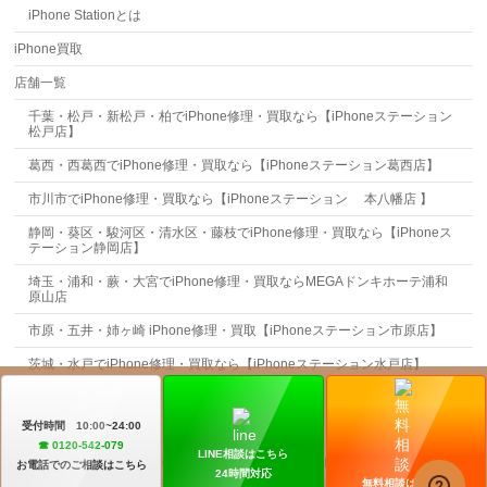
iPhone Stationとは
iPhone買取
店舗一覧
千葉・松戸・新松戸・柏でiPhone修理・買取なら【iPhoneステーション
松戸店】
葛西・西葛西でiPhone修理・買取なら【iPhoneステーション葛西店】
市川市でiPhone修理・買取なら【iPhoneステーション 本八幡店 】
静岡・葵区・駿河区・清水区・藤枝でiPhone修理・買取なら【iPhoneス
テーション静岡店】
埼玉・浦和・蕨・大宮でiPhone修理・買取ならMEGAドンキホーテ浦和
原山店
市原・五井・姉ヶ崎 iPhone修理・買取【iPhoneステーション市原店】
茨城・水戸でiPhone修理・買取なら【iPhoneステーション水戸店】
お問合せ
受付時間 10:00~24:00
☎︎ 0120-542-079
LINE相談はこちら
Copyright ©
iPhone Station
All Rights Reserved.
お電話でのご相談はこちら
24時間対応
Powered by
WordPress
&
BizVektor Theme
by
Vektor,Inc.
technology.
無料相談はこちら