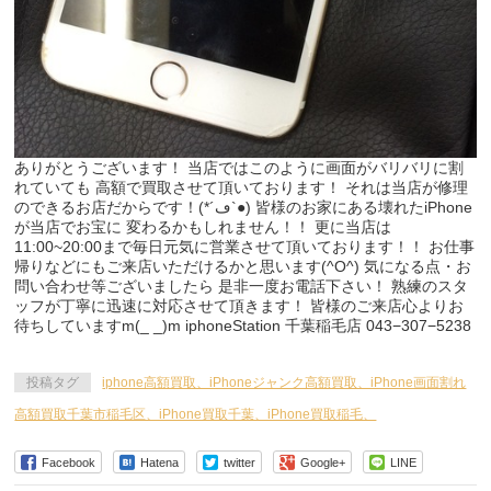
ありがとうございます！ 当店ではこのように画面がバリバリに割
れていても 高額で買取させて頂いております！ それは当店が修理
のできるお店だからです！(*´ڡ`●) 皆様のお家にある壊れたiPhone
が当店でお宝に 変わるかもしれません！！ 更に当店は
11:00~20:00まで毎日元気に営業させて頂いております！！ お仕事
帰りなどにもご来店いただけるかと思います(^O^) 気になる点・お
問い合わせ等ございましたら 是非一度お電話下さい！ 熟練のスタ
ッフが丁寧に迅速に対応させて頂きます！ 皆様のご来店心よりお
待ちしていますm(_ _)m iphoneStation 千葉稲毛店 043−307−5238
投稿タグ
iphone高額買取、iPhoneジャンク高額買取、iPhone画面割れ
高額買取千葉市稲毛区、iPhone買取千葉、iPhone買取稲毛、
Facebook
Hatena
twitter
Google+
LINE