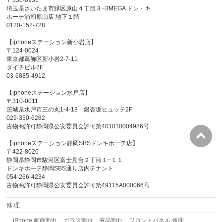
埼玉県さいたま市緑区原山４丁目３−3MEGA ドン・キ
ホーテ浦和原山店 地下１階
0120-152-728
【iphoneステーション新小岩店】
〒124-0024
東京都葛飾区新小岩2-7-11
ダイチビル2F
03-6885-4912
【iphoneステーション水戸店】
〒310-0011
茨城県水戸市三の丸1-4-18 銀杏坂ヒュッテ2F
029-350-6282
古物商許可静岡県公安委員会許可第401010004986号
【iphoneステーション静岡SBSドンキホーテ店】
〒422-8026
静岡県静岡市駿河区富士見台２丁目１−１１
ドンキホーテ静岡SBS通り店内テナント
054-266-4234
古物商許可静岡県公安委員会許可第49115A000066号
修 理
iPhone 画面割れ ガラス割れ 液晶割れ フロントパネル 修理